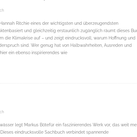
ch
t Hannah Ritchie eines der wichtigsten und überzeugendsten
aktenbasiert und gleichzeitig erstaunlich zugänglich räumt dieses Bu
m die Klimakrise auf – und zeigt eindrucksvoll, warum Hoffnung und
derspruch sind. Wer genug hat von Halbwahrheiten, Ausreden und
ier ein ebenso inspirierendes wie
ch
wässer legt Markus Bötefür ein faszinierendes Werk vor, das weit me
h. Dieses eindrucksvolle Sachbuch verbindet spannende