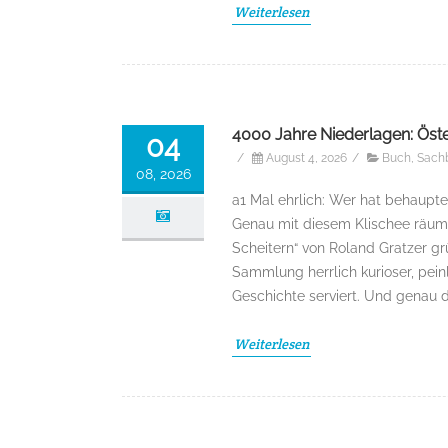
Weiterlesen
4000 Jahre Niederlagen: Öst
04
/
August 4, 2026
/
Buch
,
Sach
08, 2026
a1 Mal ehrlich: Wer hat behaupte
Genau mit diesem Klischee räum
Scheitern“ von Roland Gratzer g
Sammlung herrlich kurioser, pein
Geschichte serviert. Und genau 
Weiterlesen