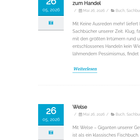
26
zum Handel
05, 2026
/
Mai 26, 2026
/
Buch
,
Sachbu
Mit Keine Ausreden mehr! liefer
Sachbücher unserer Zeit. Klug, f
mit den größten Irrtümern rund u
entschlossenes Handeln kein Wi
lähmendem Pessimismus, findet h
Weiterlesen
Welse
26
/
Mai 26, 2026
/
Buch
,
Sachbu
05, 2026
Mit Welse – Giganten unserer Ge
ist als ein klassisches Fischbuc