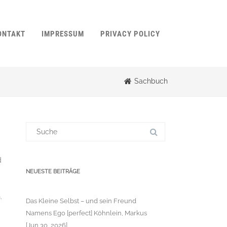
ONTAKT
IMPRESSUM
PRIVACY POLICY
Sachbuch
Suchergebnis
für:
d
NEUESTE BEITRÄGE
.
Das Kleine Selbst – und sein Freund
Namens Ego [perfect] Köhnlein, Markus
[Jun 30, 2026]