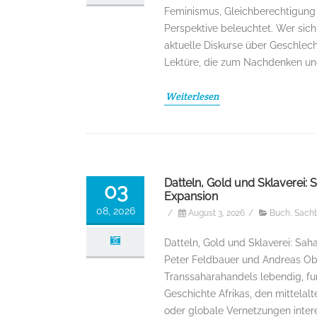
Feminismus, Gleichberechtigung u
Perspektive beleuchtet. Wer sich
aktuelle Diskurse über Geschlechte
Lektüre, die zum Nachdenken un
Weiterlesen
Datteln, Gold und Sklaverei: 
03
Expansion
08, 2026
/
August 3, 2026
/
Buch
,
Sach
Datteln, Gold und Sklaverei: Sah
Peter Feldbauer und Andreas Ob
Transsaharahandels lebendig, fund
Geschichte Afrikas, den mittelalt
oder globale Vernetzungen inter