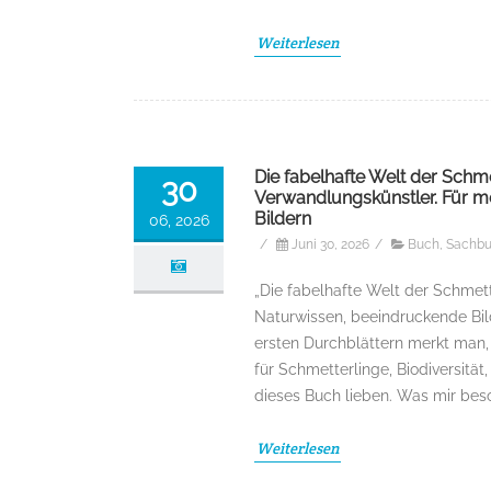
Weiterlesen
Die fabelhafte Welt der Schme
30
Verwandlungskünstler. Für me
Bildern
06, 2026
/
Juni 30, 2026
/
Buch
,
Sachb
„Die fabelhafte Welt der Schmett
Naturwissen, beeindruckende Bil
ersten Durchblättern merkt man, 
für Schmetterlinge, Biodiversität
dieses Buch lieben. Was mir beso
Weiterlesen