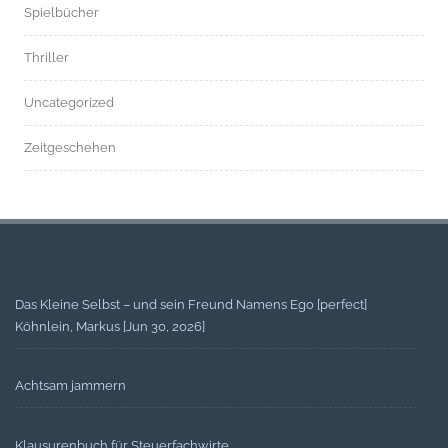
Spielbücher
Thriller
Uncategorized
Zeitgeschehen
Das Kleine Selbst – und sein Freund Namens Ego [perfect]
Köhnlein, Markus [Jun 30, 2026]
Achtsam jammern
Klausurenbuch für Steuerfachwirte