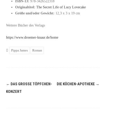
ISBN-13:
978-3426522318
Originaltitel:
The Secret Life of Lucy Lovecake
Größe und/oder Gewicht:
12,3 x 3 x 19 cm
Weitere Bücher des Verlags
https://www.droemer-knaur.de/home
Pippa James
Roman
←
DAS GROSSE TÖPFCHEN-K
DIE KÜCHEN-APOTHEKE
→
Navigation
ONZERT
(Beiträge)