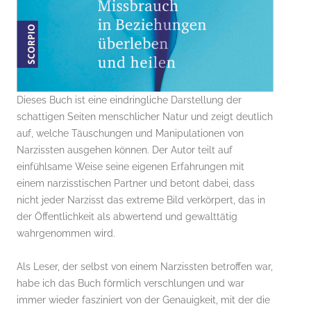
Dieses Buch ist eine eindringliche Darstellung der
schattigen Seiten menschlicher Natur und zeigt deutlich
auf, welche Täuschungen und Manipulationen von
Narzissten ausgehen können. Der Autor teilt auf
einfühlsame Weise seine eigenen Erfahrungen mit
einem narzisstischen Partner und betont dabei, dass
nicht jeder Narzisst das extreme Bild verkörpert, das in
der Öffentlichkeit als abwertend und gewalttätig
wahrgenommen wird.
Als Leser, der selbst von einem Narzissten betroffen war,
habe ich das Buch förmlich verschlungen und war
immer wieder fasziniert von der Genauigkeit, mit der die