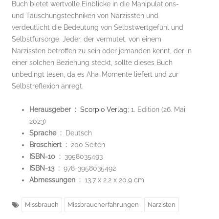
Buch bietet wertvolle Einblicke in die Manipulations-
und Täuschungstechniken von Narzissten und
verdeutlicht die Bedeutung von Selbstwertgefühl und
Selbstfürsorge. Jeder, der vermutet, von einem
Narzissten betroffen zu sein oder jemanden kennt, der in
einer solchen Beziehung steckt, sollte dieses Buch
unbedingt lesen, da es Aha-Momente liefert und zur
Selbstreflexion anregt.
Herausgeber ‏ : ‎
Scorpio Verlag
; 1. Edition (26. Mai
2023)
Sprache ‏ : ‎
Deutsch
Broschiert ‏ : ‎
200 Seiten
ISBN-10 ‏ : ‎
3958035493
ISBN-13 ‏ : ‎
978-3958035492
Abmessungen ‏ : ‎
13.7 x 2.2 x 20.9 cm
Missbrauch
Missbraucherfahrungen
Narzisten