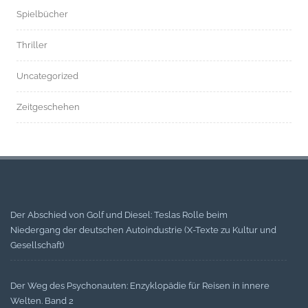
Spielbücher
Thriller
Uncategorized
Zeitgeschehen
Der Abschied von Golf und Diesel: Teslas Rolle beim
Niedergang der deutschen Autoindustrie (X-Texte zu Kultur und
Gesellschaft)
Der Weg des Psychonauten: Enzyklopädie für Reisen in innere
Welten. Band 2