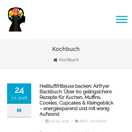
Kochbuch
Kochbuch
Heißluftfritteuse backen: Airfryer
24
Backbuch: Über 60 gelingsichere
Rezepte für Kuchen, Muffins,
07, 2026
Cookies, Cupcakes & Kleingebäck
– energiesparend und mit wenig
Aufwand
/
Juli 24, 2026
/
Buch
,
Kochbuch