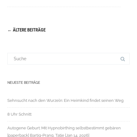
←
ÄLTERE BEITRÄGE
Navigation
(Beiträge)
Suchergebnis
für:
NEUESTE BEITRÄGE
Sehnsucht nach den Wurzeln: Ein Heimkind findet seinen Weg
8 Uhr Schnitt
Autogene Geburt: Mit Hypnobirthing selbstbestimmt gebären
[paperback] Bartig-Prang, Tatje [Jan 14, 2026]