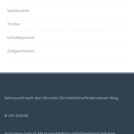
Spielbücher
Thriller
Uncategorized
Zeitgeschehen
Sehnsucht nach den Wurzeln: Ein Heimkind findet seinen Weg
8 Uhr Schnitt
Autogene Geburt: Mit Hypnobirthing selbstbestimmt gebären