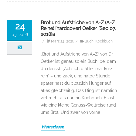
Brot und Aufstriche von A-Z (A-Z
24
Reihe) [hardcover] Oetker [Sep 07,
2018]a
03, 2026
/
März 24, 2026
/
Buch
,
Kochbuch
„Brot und Aufstriche von A–Z“ von Dr.
Oetker ist genau so ein Buch, bei dem
du denkst: „Ach, ich blätter mal kurz
rein“ – und zack, eine halbe Stunde
später hast du plötzlich Hunger auf
alles gleichzeitig. Das Ding ist nämlich
viel mehr als nur ein Kochbuch. Es ist
wie eine kleine Genuss-Weltreise rund
ums Brot. Und zwar von vorne
Weiterlesen