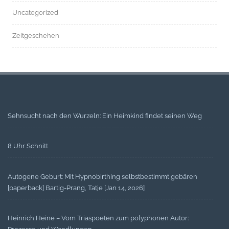
Uncategorized
Zeitgeschehen
Sehnsucht nach den Wurzeln: Ein Heimkind findet seinen Weg
8 Uhr Schnitt
Autogene Geburt: Mit Hypnobirthing selbstbestimmt gebären
[paperback] Bartig-Prang, Tatje [Jan 14, 2026]
Heinrich Heine – Vom Triaspoeten zum polyphonen Autor: