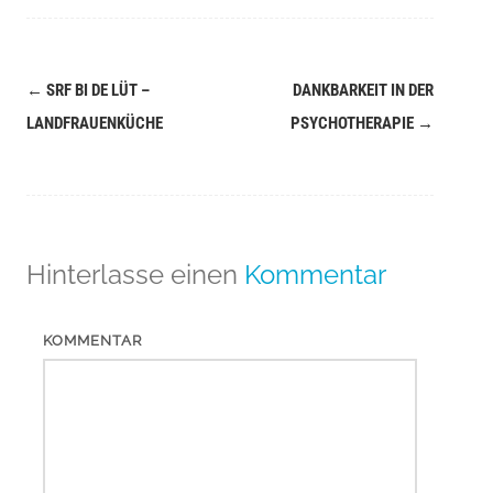
←
SRF BI DE LÜT –
DANKBARKEIT IN DER
Navigation
LANDFRAUENKÜCHE
PSYCHOTHERAPIE
→
(Beiträge)
Hinterlasse einen
Kommentar
KOMMENTAR