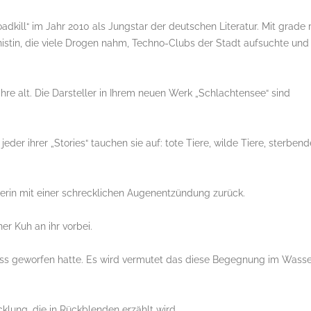
oadkill“ im Jahr 2010 als Jungstar der deutschen Literatur. Mit grade
onistin, die viele Drogen nahm, Techno-Clubs der Stadt aufsuchte und 
e alt. Die Darsteller in Ihrem neuen Werk „Schlachtensee“ sind
eder ihrer „Stories“ tauchen sie auf: tote Tiere, wilde Tiere, sterbend
erin mit einer schrecklichen Augenentzündung zurück.
r Kuh an ihr vorbei.
uss geworfen hatte. Es wird vermutet das diese Begegnung im Wass
cklung, die in Rückblenden erzählt wird.