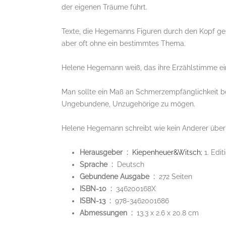
der eigenen Träume führt.
Texte, die Hegemanns Figuren durch den Kopf gehe
aber oft ohne ein bestimmtes Thema.
Helene Hegemann weiß, das ihre Erzählstimme ein
Man sollte ein Maß an Schmerzempfänglichkeit be
Ungebundene, Unzugehörige zu mögen.
Helene Hegemann schreibt wie kein Anderer übe
Herausgeber ‏ : ‎
Kiepenheuer&Witsch;
1. Edit
Sprache ‏ : ‎
Deutsch
Gebundene Ausgabe ‏ : ‎
272 Seiten
ISBN-10 ‏ : ‎
346200168X
ISBN-13 ‏ : ‎
978-3462001686
Abmessungen ‏ : ‎
13.3 x 2.6 x 20.8 cm