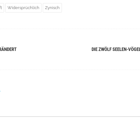
t
Widersprüchlich
Zynisch
ERÄNDERT
DIE ZWÖLF SEELEN-VÖGE
r