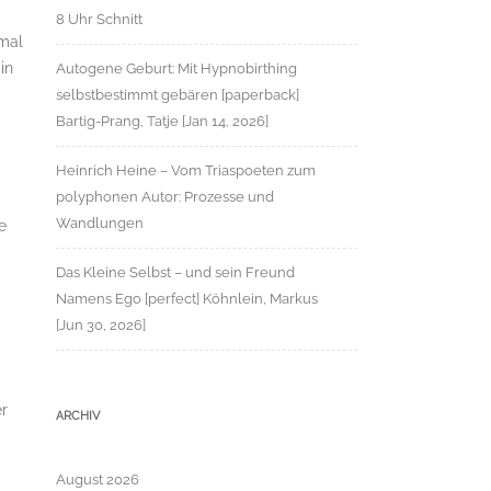
8 Uhr Schnitt
 mal
in
Autogene Geburt: Mit Hypnobirthing
selbstbestimmt gebären [paperback]
Bartig-Prang, Tatje [Jan 14, 2026]
Heinrich Heine – Vom Triaspoeten zum
polyphonen Autor: Prozesse und
Wandlungen
e
Das Kleine Selbst – und sein Freund
Namens Ego [perfect] Köhnlein, Markus
[Jun 30, 2026]
er
ARCHIV
August 2026