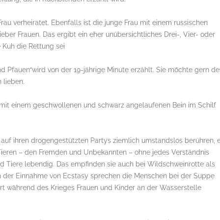
Frau verheiratet. Ebenfalls ist die junge Frau mit einem russischen
eber Frauen. Das ergibt ein eher unübersichtliches Drei-, Vier- oder
e Kuh die Rettung sei
d Pfauen“wird von der 19-jährige Minute erzählt. Sie möchte gern d
 lieben.
h mit einem geschwollenen und schwarz angelaufenen Bein im Schilf
auf ihren drogengestützten Partys ziemlich umstandslos berühren, 
 Tieren – den Fremden und Unbekannten – ohne jedes Verständnis
nd Tiere lebendig. Das empfinden sie auch bei Wildschweinrotte als
ch der Einnahme von Ecstasy sprechen die Menschen bei der Suppe
ort während des Krieges Frauen und Kinder an der Wasserstelle