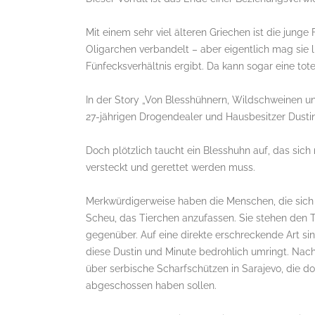
Mit einem sehr viel älteren Griechen ist die junge 
Oligarchen verbandelt – aber eigentlich mag sie li
Fünfecksverhältnis ergibt. Da kann sogar eine tot
In der Story „Von Blesshühnern, Wildschweinen un
27-jährigen Drogendealer und Hausbesitzer Dustin
Doch plötzlich taucht ein Blesshuhn auf, das sic
versteckt und gerettet werden muss.
Merkwürdigerweise haben die Menschen, die sich 
Scheu, das Tierchen anzufassen. Sie stehen den
gegenüber. Auf eine direkte erschreckende Art si
diese Dustin und Minute bedrohlich umringt. Na
über serbische Scharfschützen in Sarajevo, die d
abgeschossen haben sollen.