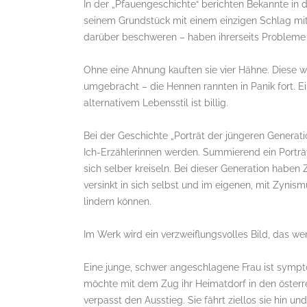
In der „Pfauengeschichte“ berichten Bekannte in
seinem Grundstück mit einem einzigen Schlag mit
darüber beschweren – haben ihrerseits Probleme 
Ohne eine Ahnung kauften sie vier Hähne. Diese w
umgebracht – die Hennen rannten in Panik fort. Ein
alternativem Lebensstil ist billig.
Bei der Geschichte „Porträt der jüngeren Generatio
Ich-Erzählerinnen werden. Summierend ein Porträt
sich selber kreiseln. Bei dieser Generation haben
versinkt in sich selbst und im eigenen, mit Zyni
lindern können.
Im Werk wird ein verzweiflungsvolles Bild, das we
Eine junge, schwer angeschlagene Frau ist symptom
möchte mit dem Zug ihr Heimatdorf in den österre
verpasst den Ausstieg. Sie fährt ziellos sie hin u