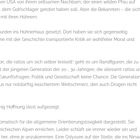
 den USA von ihrem seltsamen Nachbarn, der einen wilden Pfau auf
 dem Golfschläger getötet haben soll. Aber die Bekannten – die sic
mit ihren Hühnern.
urden ins Hühnerhaus gesetzt. Dort haben sie sich gegenseitig
e mit der Geschichte transportierte Kritik an wohlfeiler Moral und
n, die ratlos um sich selber kreiselt“ geht es um Randfiguren, die zu
 der jüngeren Generation der 20-, 30-Jährigen, die allesamt ratlos 
 Zukunftsfragen, Politik und Gesellschaft keine Chance. Die Generatio
smus nur notdürftig kaschiertem Weltschmerz, den auch Drogen nicht
nig Hoffnung lässt aufgezeigt.
atisch für die allgemeine Orientierungslosigkeit dargestellt. Sie
ichischen Alpen erreichen. Leider schläft sie immer wieder ein und
nd her, ohne je anzukommen: Eine Odyssee auf der Stelle, die ins Nirv