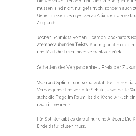
Die Kronensplitterjagd führt die Gruppe quer durch
müssen, sind nicht nur gefährlich, sondern auch z
Geheimnissen, zwingen sie zu Allianzen, die so br
Abgrunds.
Jochen Schmidts Roman – pardon: booknators Rom
atemberaubenden Twists
. Kaum glaubt man, den 
und lässt die Leser:innen sprachlos zurück.
Schatten der Vergangenheit, Preis der Zukun
Während Splinter und seine Gefährten immer tiefe
Vergangenheit hervor. Alte Schuld, unverheilte 
steht die Frage im Raum: Ist die Krone wirklich ei
nach ihr sehnen?
Für Splinter gibt es darauf nur eine Antwort: Die K
Ende dafür bluten muss.