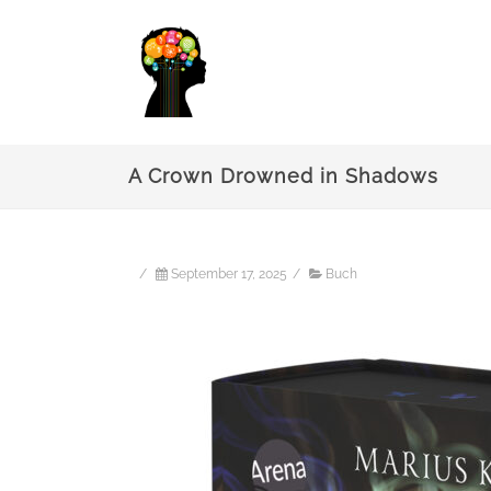
A Crown Drowned in Shadows
/
September 17, 2025
/
Buch