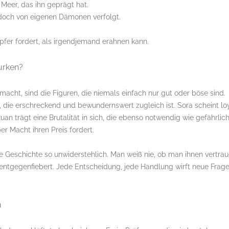
 Meer, das ihn geprägt hat.
d doch von eigenen Dämonen verfolgt.
pfer fordert, als irgendjemand erahnen kann.
urken?
acht, sind die Figuren, die niemals einfach nur gut oder böse sind.
z, die erschreckend und bewundernswert zugleich ist. Sora scheint lo
uan trägt eine Brutalität in sich, die ebenso notwendig wie gefährlic
er Macht ihren Preis fordert.
 Geschichte so unwiderstehlich. Man weiß nie, ob man ihnen vertra
ntgegenfiebert. Jede Entscheidung, jede Handlung wirft neue Frag
n