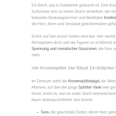
Ein Reich, das in Dunkelheit getaucht ist. Eine Kr
Schicksale sich zu einem Sturm verweben, der ni
bekannte Bookstagrammer und Booktoker
bookna
die Herz, Atem und Verstand gleichermaßen gef
Schon auf den ersten Seiten wird klar: Hier warte
Atmosphäre dicht und die Figuren so schillernd wi
Spannung und moralischer Grauzonen
, die Fans 
zieht.
Vier Kronensplitter. Vier Rätsel. Ein tödliches 
Im Zentrum steht die
Kronensplitterjagd
, ein Wet
Moment, auf den der junge
Splinter Vane
sein gan
Krone, koste es, was es wolle. Doch niemand kann
kaum widersprüchlicher sein könnte:
Sora
, die geschickte Diebin, deren Herz gen