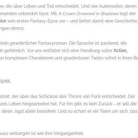
one, die über Leben und Tod entscheidet. Und vier Außenseiter, deren
emanden unberührt lässt. Mit
A Crown Drowned in Shadows
legt der
tor
sein erstes Fantasy-Epos vor – und liefert damit eine Geschichte,
angen nimmt.
t kein gewöhnlicher Fantasyroman. Die Sprache ist packend, die
e gefährlich. Vor uns entfaltet sich eine Handlung voller
Action,
von komplexen Charakteren und gnadenlosen Twists sofort in ihren B
Spiel.
tstreit, der über das Schicksal des Throns von Foris entscheidet. Der
zes Leben hingearbeitet hat. Für ihn gibt es kein Zurück – er will die
 diese Jagd allein bestehen. Und so schart er ein Team um sich, das
auso verborgen ist wie ihre Vergangenheit.