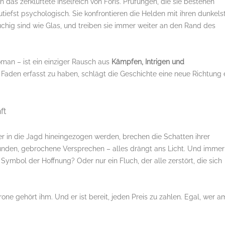
 das zerklüftete Inselreich von Foris. Prüfungen, die sie bestehen
utiefst psychologisch. Sie konfrontieren die Helden mit ihren dunkels
üchig sind wie Glas, und treiben sie immer weiter an den Rand des
an – ist ein einziger Rausch aus
Kämpfen, Intrigen und
Faden erfasst zu haben, schlägt die Geschichte eine neue Richtung 
ft
r in die Jagd hineingezogen werden, brechen die Schatten ihrer
Wunden, gebrochene Versprechen – alles drängt ans Licht. Und immer
n Symbol der Hoffnung? Oder nur ein Fluch, der alle zerstört, die sich
rone gehört ihm. Und er ist bereit, jeden Preis zu zahlen. Egal, wer a