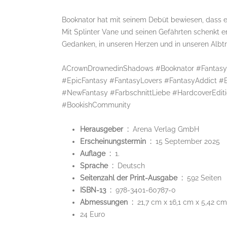
Booknator hat mit seinem Debüt bewiesen, dass er
Mit Splinter Vane und seinen Gefährten schenkt e
Gedanken, in unseren Herzen und in unseren Albt
ACrownDrownedinShadows #Booknator #FantasyD
#EpicFantasy #FantasyLovers #FantasyAddict
#NewFantasy #FarbschnittLiebe #HardcoverEdit
#BookishCommunity
Herausgeber ‏ : ‎
Arena Verlag GmbH
Erscheinungstermin ‏ : ‎
15 September 2025
Auflage ‏ : ‎
1.
Sprache ‏ : ‎
Deutsch
Seitenzahl der Print-Ausgabe ‏ : ‎
592 Seiten
ISBN-13 ‏ : ‎
978-3401-60787-0
Abmessungen ‏ : ‎
21,7 cm x 16,1 cm x 5,42 cm
24 Euro