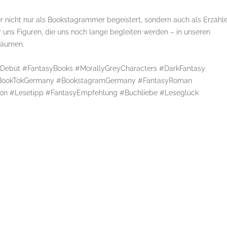
 nicht nur als Bookstagrammer begeistert, sondern auch als Erzähle
r uns Figuren, die uns noch lange begleiten werden – in unseren
räumen.
ebüt #FantasyBooks #MorallyGreyCharacters #DarkFantasy
 #BookTokGermany #BookstagramGermany #FantasyRoman
ion #Lesetipp #FantasyEmpfehlung #Buchliebe #Leseglück