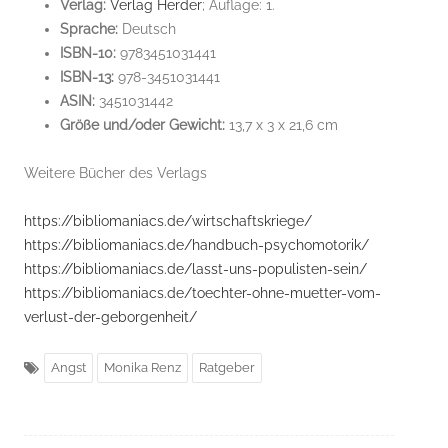
Verlag:
Verlag Herder
; Auflage: 1.
Sprache:
Deutsch
ISBN-10:
9783451031441
ISBN-13:
978-3451031441
ASIN:
3451031442
Größe und/oder Gewicht:
13,7 x 3 x 21,6 cm
Weitere Bücher des Verlags
https://bibliomaniacs.de/wirtschaftskriege/
https://bibliomaniacs.de/handbuch-psychomotorik/
https://bibliomaniacs.de/lasst-uns-populisten-sein/
https://bibliomaniacs.de/toechter-ohne-muetter-vom-
verlust-der-geborgenheit/
Angst
Monika Renz
Ratgeber