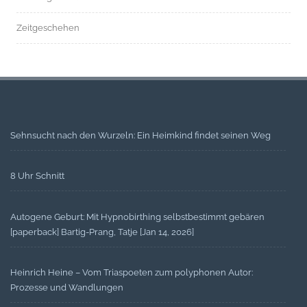
Zeitgeschehen
Sehnsucht nach den Wurzeln: Ein Heimkind findet seinen Weg
8 Uhr Schnitt
Autogene Geburt: Mit Hypnobirthing selbstbestimmt gebären
[paperback] Bartig-Prang, Tatje [Jan 14, 2026]
Heinrich Heine – Vom Triaspoeten zum polyphonen Autor:
Prozesse und Wandlungen