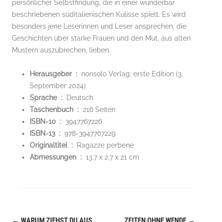
persönlicher Selbstfindung, die in einer wunderbar
beschriebenen süditalienischen Kulisse spielt. Es wird
besonders jene Leserinnen und Leser ansprechen, die
Geschichten über starke Frauen und den Mut, aus alten
Mustern auszubrechen, lieben.
Herausgeber ‏ : ‎
nonsolo Verlag; erste Edition (3.
September 2024)
Sprache ‏ : ‎
Deutsch
Taschenbuch ‏ : ‎
216 Seiten
ISBN-10 ‏ : ‎
3947767226
ISBN-13 ‏ : ‎
978-3947767229
Originaltitel ‏ : ‎
Ragazze perbene
Abmessungen ‏ : ‎
13.7 x 2.7 x 21 cm
←
WARUM ZIEHST DU AUS,
ZEITEN OHNE WENDE
→