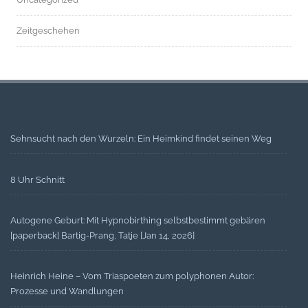
Zeitgeschehen
Sehnsucht nach den Wurzeln: Ein Heimkind findet seinen Weg
8 Uhr Schnitt
Autogene Geburt: Mit Hypnobirthing selbstbestimmt gebären
[paperback] Bartig-Prang, Tatje [Jan 14, 2026]
Heinrich Heine – Vom Triaspoeten zum polyphonen Autor:
Prozesse und Wandlungen