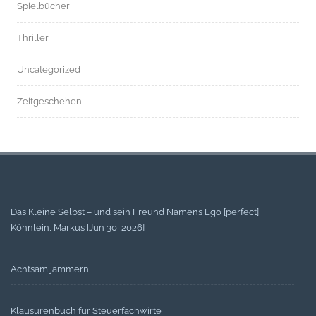
Spielbücher
Thriller
Uncategorized
Zeitgeschehen
Das Kleine Selbst – und sein Freund Namens Ego [perfect]
Köhnlein, Markus [Jun 30, 2026]
Achtsam jammern
Klausurenbuch für Steuerfachwirte