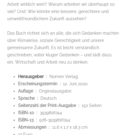
Arbeit wirklich wert? Warum arbeiten wir überhaupt so
viel? Und: Wie könnte eine bessere, gerechtere und
umweltfreundlichere Zukunft aussehen?
Das Buch richtet sich an alle, die sich Gedanken machen
über Klimakrise, soziale Gerechtigkeit und unsere
gemeinsame Zukunft. Es ist leicht verständlich
geschrieben, voller kluger Gedanken – und lädt dazu
ein, Wirtschaft und Arbeit neu zu denken.
Herausgeber
‏ : ‎
Nomen Verlag
Erscheinungstermin ‏ : ‎
12. Juni 2020
Auflage ‏ : ‎
Originalausgabe
Sprache ‏ : ‎
Deutsch
Seitenzahl der Print-Ausgabe ‏ : ‎
152 Seiten
ISBN-10 ‏ : ‎
3939816744
ISBN-13 ‏ : ‎
978-3939816744
Abmessungen ‏ : ‎
11.6 x 1.7 x 18.3 cm
12 Euro