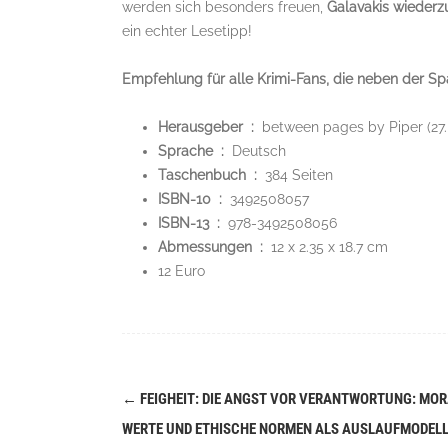
werden sich besonders freuen,
Galavakis wiederzu
ein echter Lesetipp!
Empfehlung für alle Krimi-Fans, die neben der 
Herausgeber ‏ : ‎
between pages by Piper (27.
Sprache ‏ : ‎
Deutsch
Taschenbuch ‏ : ‎
384 Seiten
ISBN-10 ‏ : ‎
3492508057
ISBN-13 ‏ : ‎
978-3492508056
Abmessungen ‏ : ‎
12 x 2.35 x 18.7 cm
12 Euro
←
FEIGHEIT: DIE ANGST VOR VERANTWORTUNG: MO
Navigation
WERTE UND ETHISCHE NORMEN ALS AUSLAUFMODELLE