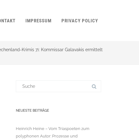
ONTAKT
IMPRESSUM
PRIVACY POLICY
echenland-Krimis 7): Kommissar Galavakis ermittelt
Suchergebnis
für:
NEUESTE BEITRÄGE
Heinrich Heine – Vom Triaspoeten zum
polyphonen Autor: Prozesse und