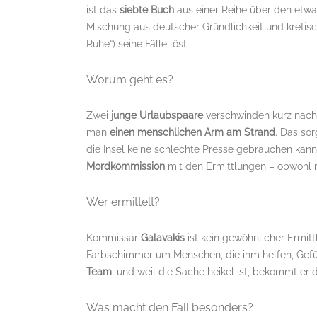
ist das
siebte Buch
aus einer Reihe über den etw
Mischung aus deutscher Gründlichkeit und kretisch
Ruhe“) seine Fälle löst.
Worum geht es?
Zwei
junge Urlaubspaare
verschwinden kurz nache
man
einen menschlichen Arm am Strand
. Das so
die Insel keine schlechte Presse gebrauchen kan
Mordkommission
mit den Ermittlungen – obwohl no
Wer ermittelt?
Kommissar
Galavakis
ist kein gewöhnlicher Ermittl
Farbschimmer um Menschen, die ihm helfen, Gefü
Team
, und weil die Sache heikel ist, bekommt er
Was macht den Fall besonders?