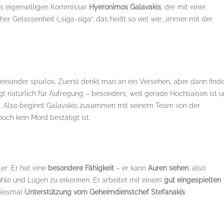
as eigenwilligen Kommissar
Hyeronimos Galavakis
, der mit einer
er Gelassenheit („siga-siga“, das heißt so viel wie „immer mit der
inander spurlos. Zuerst denkt man an ein Versehen, aber dann find
rgt natürlich für Aufregung – besonders, weil gerade Hochsaison ist 
n. Also beginnt Galavakis zusammen mit seinem Team von der
ch kein Mord bestätigt ist.
er: Er hat eine
besondere Fähigkeit
– er kann
Auren sehen
, also
hle und Lügen zu erkennen. Er arbeitet mit einem
gut eingespielten
 diesmal
Unterstützung vom Geheimdienstchef Stefanakis
.