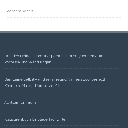
Zeitgeschehen
Heinrich Heine – Vom Triaspoeten zum polyphonen Autor:
Prozesse und Wandlungen
Das Kleine Selbst – und sein Freund Namens Ego [perfect]
Köhnlein, Markus [Jun 30, 2026]
Achtsam jammern
Klausurenbuch für Steuerfachwirte