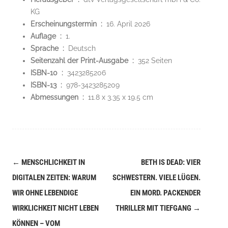
KG
Erscheinungstermin ‏ : ‎
16. April 2026
Auflage ‏ : ‎
1.
Sprache ‏ : ‎
Deutsch
Seitenzahl der Print-Ausgabe ‏ : ‎
352 Seiten
ISBN-10 ‏ : ‎
3423285206
ISBN-13 ‏ : ‎
978-3423285209
Abmessungen ‏ : ‎
11.8 x 3.35 x 19.5 cm
←
MENSCHLICHKEIT IN
BETH IS DEAD: VIER
Navigation
DIGITALEN ZEITEN: WARUM
SCHWESTERN. VIELE LÜGEN.
(Beiträge)
WIR OHNE LEBENDIGE
EIN MORD. PACKENDER
WIRKLICHKEIT NICHT LEBEN
THRILLER MIT TIEFGANG
→
KÖNNEN – VOM