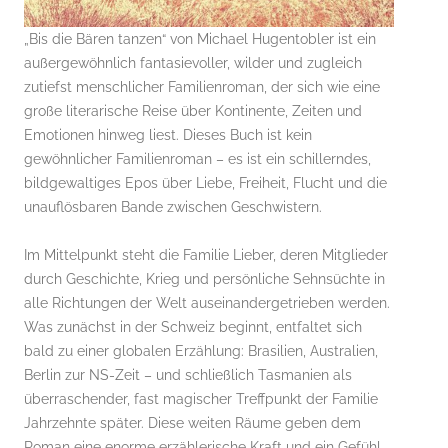
„Bis die Bären tanzen“ von Michael Hugentobler ist ein
außergewöhnlich fantasievoller, wilder und zugleich
zutiefst menschlicher Familienroman, der sich wie eine
große literarische Reise über Kontinente, Zeiten und
Emotionen hinweg liest. Dieses Buch ist kein
gewöhnlicher Familienroman – es ist ein schillerndes,
bildgewaltiges Epos über Liebe, Freiheit, Flucht und die
unauflösbaren Bande zwischen Geschwistern.
Im Mittelpunkt steht die Familie Lieber, deren Mitglieder
durch Geschichte, Krieg und persönliche Sehnsüchte in
alle Richtungen der Welt auseinandergetrieben werden.
Was zunächst in der Schweiz beginnt, entfaltet sich
bald zu einer globalen Erzählung: Brasilien, Australien,
Berlin zur NS-Zeit – und schließlich Tasmanien als
überraschender, fast magischer Treffpunkt der Familie
Jahrzehnte später. Diese weiten Räume geben dem
Roman eine enorme erzählerische Kraft und ein Gefühl