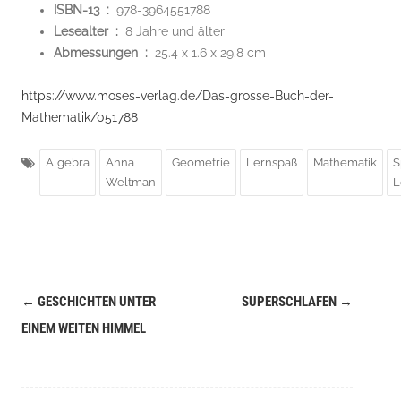
ISBN-13 ‏ : ‎
978-3964551788
Lesealter ‏ : ‎
8 Jahre und älter
Abmessungen ‏ : ‎
25.4 x 1.6 x 29.8 cm
https://www.moses-verlag.de/Das-grosse-Buch-der-
Mathematik/051788
Algebra
Anna
Geometrie
Lernspaß
Mathematik
S
Weltman
L
←
GESCHICHTEN UNTER
SUPERSCHLAFEN
→
Navigation
EINEM WEITEN HIMMEL
(Beiträge)