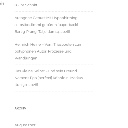
ein
8 Uhr Schnitt
Autogene Geburt: Mit Hypnobirthing
selbstbestimmt gebären [paperback]
Bartig-Prang, Tatje [Jan 14, 2026]
Heinrich Heine – Vom Triaspoeten zum
polyphonen Autor: Prozesse und
Wandlungen
Das Kleine Selbst – und sein Freund
Namens Ego [perfect] Köhnlein, Markus
[Jun 30, 2026]
ARCHIV
August 2026