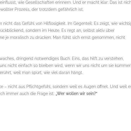
einflusst, wie Gesellschaften erinnern. Und er macht klar: Das ist nic
wollter Prozess, der trotzdem gefährlich ist.
cht das Gefühl von Hilflosigkeit. Im Gegenteil: Es zeigt, wie wichti
rückblickend, sondern im Heute. Es regt an, selbst aktiv über
 je moralisch zu drücken. Man fühlt sich ernst genommen, nicht
waches, dringend notwendiges Buch. Eins, das hilft zu verstehen,
uns nicht einfach so bleiben wird, wenn wir uns nicht um sie kümmer
erührt, weil man spürt, wie viel daran hängt.
e – nicht aus Pflichtgefühl, sondern weil es Augen öffnet. Und weil e
lich immer auch die Frage ist:
„Wer wollen wir sein?“