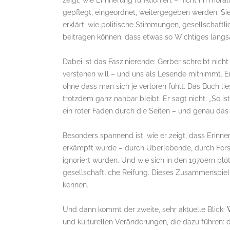
zeigt, wie Erinnerung funktioniert – nicht im mo
gepflegt, eingeordnet, weitergegeben werden. Sie i
erklärt, wie politische Stimmungen, gesellschaft
beitragen können, dass etwas so Wichtiges langs
Dabei ist das Faszinierende: Gerber schreibt nich
verstehen will – und uns als Lesende mitnimmt. E
ohne dass man sich je verloren fühlt. Das Buch li
trotzdem ganz nahbar bleibt. Er sagt nicht: „So is
ein roter Faden durch die Seiten – und genau das
Besonders spannend ist, wie er zeigt, dass Erinne
erkämpft wurde – durch Überlebende, durch Fors
ignoriert wurden. Und wie sich in den 1970ern plöt
gesellschaftliche Reifung. Dieses Zusammenspiel 
kennen.
Und dann kommt der zweite, sehr aktuelle Blick:
und kulturellen Veränderungen, die dazu führen: d