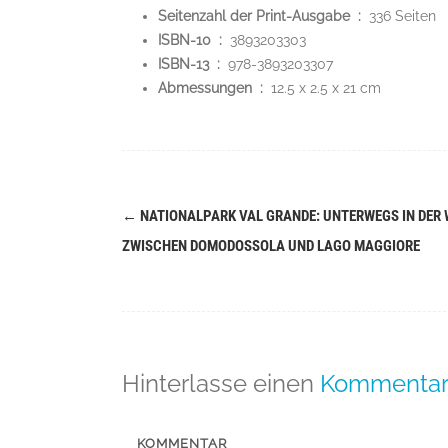
Seitenzahl der Print-Ausgabe ‏ : ‎
336 Seiten
ISBN-10 ‏ : ‎
3893203303
ISBN-13 ‏ : ‎
978-3893203307
Abmessungen ‏ : ‎
12.5 x 2.5 x 21 cm
←
NATIONALPARK VAL GRANDE: UNTERWEGS IN DER 
Navigation
ZWISCHEN DOMODOSSOLA UND LAGO MAGGIORE
(Beiträge)
Hinterlasse einen
Kommenta
KOMMENTAR