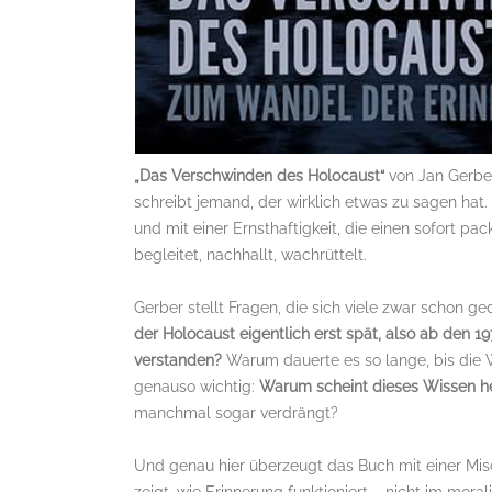
„Das Verschwinden des Holocaust“
von Jan Gerber
schreibt jemand, der wirklich etwas zu sagen hat.
und mit einer Ernsthaftigkeit, die einen sofort pac
begleitet, nachhallt, wachrüttelt.
Gerber stellt Fragen, die sich viele zwar schon 
der Holocaust eigentlich erst spät, also ab den 1
verstanden?
Warum dauerte es so lange, bis die 
genauso wichtig:
Warum scheint dieses Wissen he
manchmal sogar verdrängt?
Und genau hier überzeugt das Buch mit einer Mis