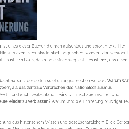
 ist eines dieser Bücher, die man aufschlägt und sofort merkt: Hier
 Nicht trocken, nicht akademisch abgehoben, sondern klar, verständl
kt. Es ist kein Buch, das man einfach wegliest – es ist eins, das einen
gedacht haben, aber selten so offen angesprochen werden:
Warum wu
970ern, als das zentrale Verbrechen des Nationalsozialismus
Welt – und auch Deutschland – wirklich hinschauen wollte? Und
ute wieder zu verblassen?
Warum wird die Erinnerung brüchiger, lei
chung aus historischem Wissen und gesellschaftlichem Blick. Gerbe