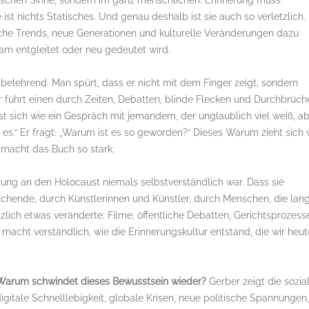
ralischen Sinne, sondern im ganz menschlichen. Erinnerung muss
st nichts Statisches. Und genau deshalb ist sie auch so verletzlich. 
liche Trends, neue Generationen und kulturelle Veränderungen dazu
am entgleitet oder neu gedeutet wird.
t belehrend. Man spürt, dass er nicht mit dem Finger zeigt, sondern
r führt einen durch Zeiten, Debatten, blinde Flecken und Durchbrüch
est sich wie ein Gespräch mit jemandem, der unglaublich viel weiß, a
t es.“ Er fragt: „Warum ist es so geworden?“ Dieses Warum zieht sich 
 macht das Buch so stark.
rung an den Holocaust niemals selbstverständlich war. Dass sie
chende, durch Künstlerinnen und Künstler, durch Menschen, die lan
zlich etwas veränderte: Filme, öffentliche Debatten, Gerichtsprozess
macht verständlich, wie die Erinnerungskultur entstand, die wir heut
Warum schwindet dieses Bewusstsein wieder?
Gerber zeigt die sozia
igitale Schnelllebigkeit, globale Krisen, neue politische Spannungen,