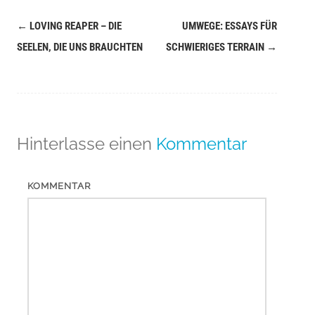
←
LOVING REAPER – DIE
UMWEGE: ESSAYS FÜR
Navigation
SEELEN, DIE UNS BRAUCHTEN
SCHWIERIGES TERRAIN
→
(Beiträge)
Hinterlasse einen
Kommentar
KOMMENTAR