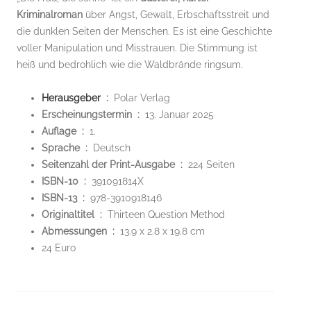
Kriminalroman
über Angst, Gewalt, Erbschaftsstreit und
die dunklen Seiten der Menschen. Es ist eine Geschichte
voller Manipulation und Misstrauen. Die Stimmung ist
heiß und bedrohlich wie die Waldbrände ringsum.
Herausgeber
‏ : ‎
Polar Verlag
Erscheinungstermin ‏ : ‎
13. Januar 2025
Auflage ‏ : ‎
1.
Sprache ‏ : ‎
Deutsch
Seitenzahl der Print-Ausgabe ‏ : ‎
224 Seiten
ISBN-10 ‏ : ‎
391091814X
ISBN-13 ‏ : ‎
978-3910918146
Originaltitel ‏ : ‎
Thirteen Question Method
Abmessungen ‏ : ‎
13.9 x 2.8 x 19.8 cm
24 Euro