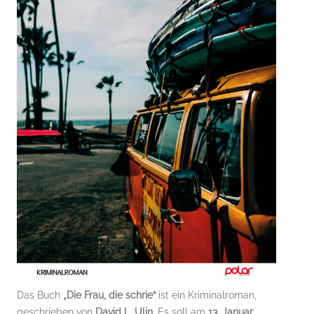
Das Buch
„Die Frau, die schrie“
ist ein Kriminalroman,
geschrieben von
David L. Ulin
. Es soll am
13. Januar