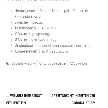
Herausgeber ‏ : ‎
Ariston
; Neuausgabe Edition (2.
September 2019)
Sprache ‏ : ‎
Deutsch
Taschenbuch ‏ : ‎
112 Seiten
ISBN-10 ‏ : ‎
3424202193
ISBN-13 ‏ : ‎
978-3424202199
Originaltitel ‏ : ‎
Power of your subconscious mind
Abmessungen ‏ : ‎
10.6 x 1.1 x 16.1 cm
Joseph Murphy
Unterbewusstsein
Wegweiser
←
WIE JULE IHRE ANGST
ARBEITSRECHT IN ZEITEN DER
Navigation
VERLIERT. EIN
CORONA-KRISE: