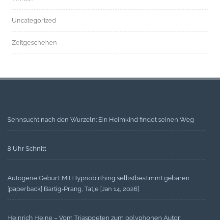
Uncategorized
Zeitgeschehen
Sehnsucht nach den Wurzeln: Ein Heimkind findet seinen Weg
8 Uhr Schnitt
Autogene Geburt: Mit Hypnobirthing selbstbestimmt gebären
[paperback] Bartig-Prang, Tatje [Jan 14, 2026]
Heinrich Heine – Vom Triaspoeten zum polyphonen Autor: