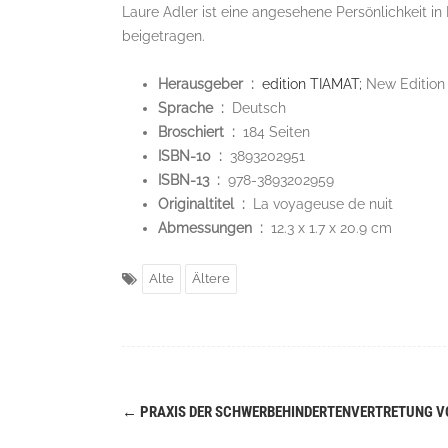
Laure Adler ist eine angesehene Persönlichkeit in
beigetragen.
Herausgeber ‏ : ‎
edition TIAMAT;
New Edition 
Sprache ‏ : ‎
Deutsch
Broschiert ‏ : ‎
184 Seiten
ISBN-10 ‏ : ‎
3893202951
ISBN-13 ‏ : ‎
978-3893202959
Originaltitel ‏ : ‎
La voyageuse de nuit
Abmessungen ‏ : ‎
12.3 x 1.7 x 20.9 cm
Alte
Ältere
←
PRAXIS DER SCHWERBEHINDERTENVERTRETUNG VO
Navigation