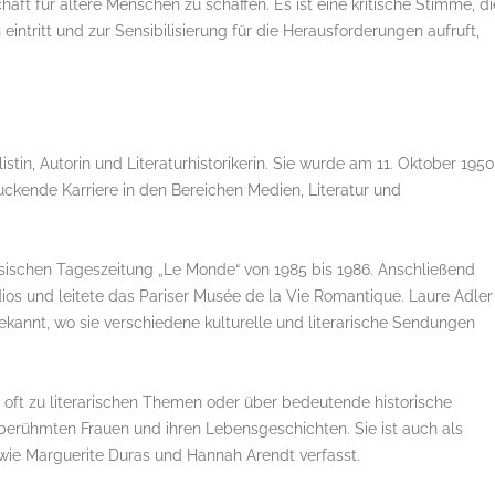
haft für ältere Menschen zu schaffen. Es ist eine kritische Stimme, di
ntritt und zur Sensibilisierung für die Herausforderungen aufruft,
stin, Autorin und Literaturhistorikerin. Sie wurde am 11. Oktober 1950
uckende Karriere in den Bereichen Medien, Literatur und
sischen Tageszeitung „Le Monde“ von 1985 bis 1986. Anschließend
dios und leitete das Pariser Musée de la Vie Romantique. Laure Adler 
ekannt, wo sie verschiedene kulturelle und literarische Sendungen
, oft zu literarischen Themen oder über bedeutende historische
 berühmten Frauen und ihren Lebensgeschichten. Sie ist auch als
wie Marguerite Duras und Hannah Arendt verfasst.