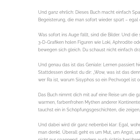
Und ganz ehrlich: Dieses Buch macht einfach Spaß. 
Begeisterung, die man sofort wieder spürt – egal
Was sofort ins Auge fällt, sind die Bilder. Und die 
3-D-Grafiken holen Figuren wie Loki, Aphrodite od
bewegen sich gleich. Du schaust nicht einfach drau
Und genau das ist das Geniale: Lernen passiert h
Stattdessen denkst du dir: „Wow, was ist das denn
wer Ra ist, warum Sisyphos so ein Pechvogel ist o
Das Buch nimmt dich mit auf eine Reise um die g
warmen, farbenfrohen Mythen anderer Kontinente
tauchst ein in Schöpfungsgeschichten, die zeigen,
Und dabei wird dir ganz nebenbei klar: Egal, wo
man denkt. Überall geht es um Mut, um Angst, u
nicht nur spannend, sondern auch richtig berühre