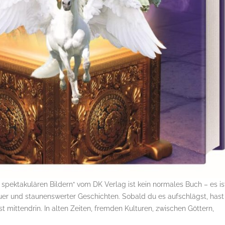
pektakulären Bildern“ vom DK Verlag ist kein normales Buch – es is
teuer und staunenswerter Geschichten. Sobald du es aufschlägst, hast
st mittendrin. In alten Zeiten, fremden Kulturen, zwischen Göttern,