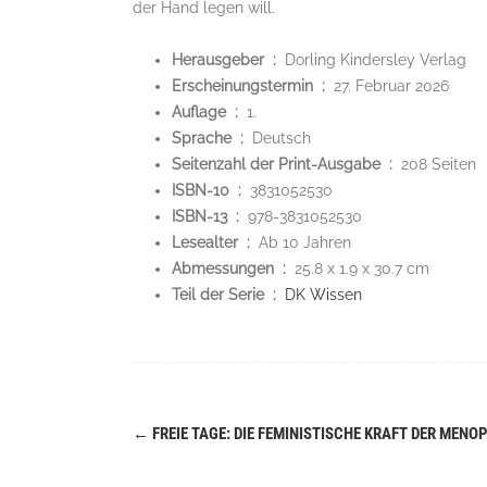
der Hand legen will.
Herausgeber ‏ : ‎
Dorling Kindersley Verlag
Erscheinungstermin ‏ : ‎
27. Februar 2026
Auflage ‏ : ‎
1.
Sprache ‏ : ‎
Deutsch
Seitenzahl der Print-Ausgabe ‏ : ‎
208 Seiten
ISBN-10 ‏ : ‎
3831052530
ISBN-13 ‏ : ‎
978-3831052530
Lesealter ‏ : ‎
Ab 10 Jahren
Abmessungen ‏ : ‎
25.8 x 1.9 x 30.7 cm
Teil der Serie ‏ : ‎
DK Wissen
←
FREIE TAGE: DIE FEMINISTISCHE KRAFT DER MENO
Navigation