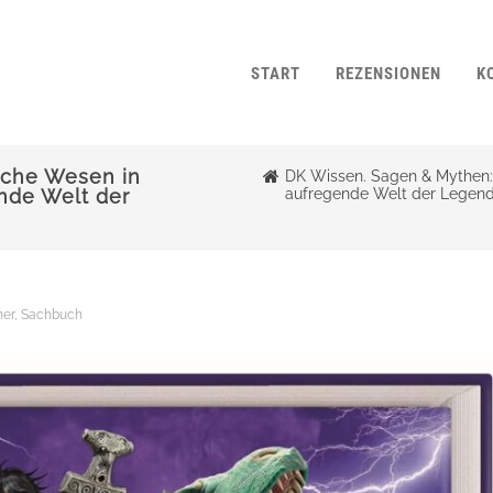
START
REZENSIONEN
K
sche Wesen in
DK Wissen. Sagen & Mythen: 
ende Welt der
aufregende Welt der Legen
her
,
Sachbuch