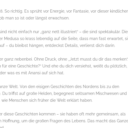
So richtig. Es sprüht vor Energie, vor Fantasie, vor dieser kindliche
 ob man 10 ist oder längst erwachsen.
sind nicht einfach nur „ganz nett illustriert“ – die sind spektakulär. Di
er Medusa so krass lebendig auf die Seite, dass man fast erwartet, s
f – du bleibst hängen, entdeckst Details, verlierst dich darin.
ier ganz nebenbei. Ohne Druck, ohne „Jetzt musst du dir das merken“
 für eine Geschichte?“ Und ehe du dich versiehst, weißt du plötzlich,
der was es mit Anansi auf sich hat.
anze Welt. Von den eisigen Geschichten des Nordens bis zu den
. Du triffst auf große Helden, begegnest seltsamen Mischwesen und
 wie Menschen sich früher die Welt erklärt haben.
her diese Geschichten kommen – sie haben oft mehr gemeinsam, als
m Hoffnung, um die großen Fragen des Lebens. Das macht das Ganz
nd.