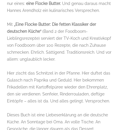
nur eines:
eine Flocke Butter.
Und genau daraus macht
Hannes Arendholz ein kulinarisches Versprechen.
Mit
„Eine Flocke Butter: Die fetten Klassiker der
deutschen Küche“
(Band 2 der Foodboom-
Lieblingsrezepte) serviert der TV-Koch und Kreativkopf
von Foodboom über 100 Rezepte, die nach Zuhause
schmecken. Ehrlich. Sättigend. Traditionsreich. Und vor
allem: unglaublich lecker.
Hier zischt das Schnitzel in der Pfanne. Hier duftet das
Gulasch nach Paprika und Geduld. Hier bekommen
Frikadellen mit Kartoffelpüree wieder den Ehrenplatz,
den sie verdienen. Senfeier, Rinderrouladen, deftige
Eintöpfe – alles ist da. Und alles gelingt. Versprochen.
Dieses Buch ist eine Liebeserklärung an die deutsche
Küche. An Sonntage bei Oma. An volle Tische. An
Gespräche, die länger dauern als das Dessert.