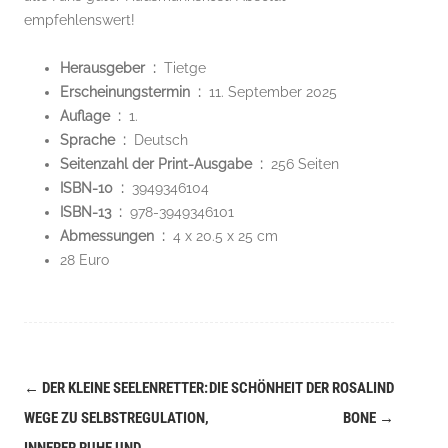
empfehlenswert!
Herausgeber ‏ : ‎
Tietge
Erscheinungstermin ‏ : ‎
11. September 2025
Auflage ‏ : ‎
1.
Sprache ‏ : ‎
Deutsch
Seitenzahl der Print-Ausgabe ‏ : ‎
256 Seiten
ISBN-10 ‏ : ‎
3949346104
ISBN-13 ‏ : ‎
978-3949346101
Abmessungen ‏ : ‎
4 x 20.5 x 25 cm
28 Euro
←
DER KLEINE SEELENRETTER:
DIE SCHÖNHEIT DER ROSALIND
Navigation
WEGE ZU SELBSTREGULATION,
BONE
→
(Beiträge)
INNERER RUHE UND