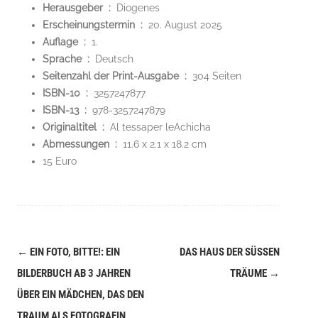
Herausgeber ‏ : ‎
Diogenes
Erscheinungstermin ‏ : ‎
20. August 2025
Auflage ‏ : ‎
1.
Sprache ‏ : ‎
Deutsch
Seitenzahl der Print-Ausgabe ‏ : ‎
304 Seiten
ISBN-10 ‏ : ‎
3257247877
ISBN-13 ‏ : ‎
978-3257247879
Originaltitel ‏ : ‎
Al tessaper leAchicha
Abmessungen ‏ : ‎
11.6 x 2.1 x 18.2 cm
15 Euro
←
EIN FOTO, BITTE!: EIN
DAS HAUS DER SÜSSEN T
Navigation
BILDERBUCH AB 3 JAHREN
RÄUME
→
(Beiträge)
ÜBER EIN MÄDCHEN, DAS DEN
TRAUM ALS FOTOGRAFIN