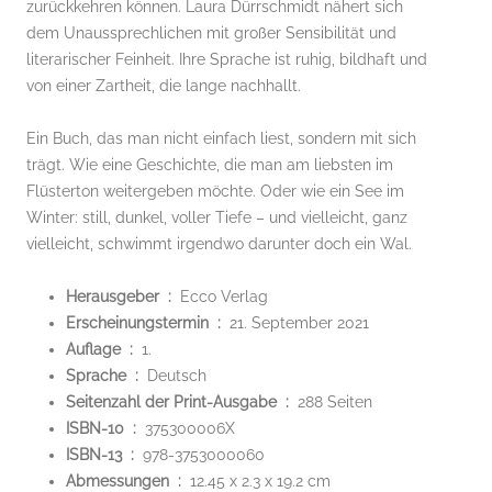
zurückkehren können. Laura Dürrschmidt nähert sich
dem Unaussprechlichen mit großer Sensibilität und
literarischer Feinheit. Ihre Sprache ist ruhig, bildhaft und
von einer Zartheit, die lange nachhallt.
Ein Buch, das man nicht einfach liest, sondern mit sich
trägt. Wie eine Geschichte, die man am liebsten im
Flüsterton weitergeben möchte. Oder wie ein See im
Winter: still, dunkel, voller Tiefe – und vielleicht, ganz
vielleicht, schwimmt irgendwo darunter doch ein Wal.
Herausgeber ‏ : ‎
Ecco Verlag
Erscheinungstermin ‏ : ‎
21. September 2021
Auflage ‏ : ‎
1.
Sprache ‏ : ‎
Deutsch
Seitenzahl der Print-Ausgabe ‏ : ‎
288 Seiten
ISBN-10 ‏ : ‎
375300006X
ISBN-13 ‏ : ‎
978-3753000060
Abmessungen ‏ : ‎
12.45 x 2.3 x 19.2 cm