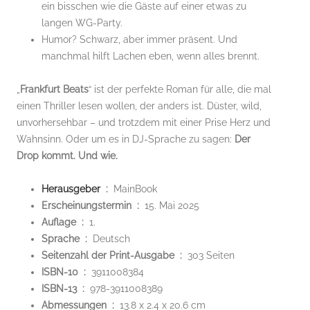
ein bisschen wie die Gäste auf einer etwas zu
langen WG-Party.
Humor? Schwarz, aber immer präsent. Und
manchmal hilft Lachen eben, wenn alles brennt.
„
Frankfurt Beats
“ ist der perfekte Roman für alle, die mal
einen Thriller lesen wollen, der anders ist. Düster, wild,
unvorhersehbar – und trotzdem mit einer Prise Herz und
Wahnsinn. Oder um es in DJ-Sprache zu sagen:
Der
Drop kommt. Und wie.
Herausgeber
‏ : ‎
MainBook
Erscheinungstermin ‏ : ‎
15. Mai 2025
Auflage ‏ : ‎
1.
Sprache ‏ : ‎
Deutsch
Seitenzahl der Print-Ausgabe ‏ : ‎
303 Seiten
ISBN-10 ‏ : ‎
3911008384
ISBN-13 ‏ : ‎
978-3911008389
Abmessungen ‏ : ‎
13.8 x 2.4 x 20.6 cm