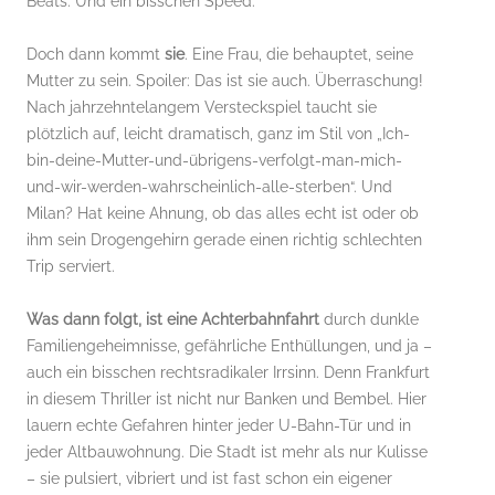
Beats. Und ein bisschen Speed.
Doch dann kommt
sie
. Eine Frau, die behauptet, seine
Mutter zu sein. Spoiler: Das ist sie auch. Überraschung!
Nach jahrzehntelangem Versteckspiel taucht sie
plötzlich auf, leicht dramatisch, ganz im Stil von „Ich-
bin-deine-Mutter-und-übrigens-verfolgt-man-mich-
und-wir-werden-wahrscheinlich-alle-sterben“. Und
Milan? Hat keine Ahnung, ob das alles echt ist oder ob
ihm sein Drogengehirn gerade einen richtig schlechten
Trip serviert.
Was dann folgt, ist eine Achterbahnfahrt
durch dunkle
Familiengeheimnisse, gefährliche Enthüllungen, und ja –
auch ein bisschen rechtsradikaler Irrsinn. Denn Frankfurt
in diesem Thriller ist nicht nur Banken und Bembel. Hier
lauern echte Gefahren hinter jeder U-Bahn-Tür und in
jeder Altbauwohnung. Die Stadt ist mehr als nur Kulisse
– sie pulsiert, vibriert und ist fast schon ein eigener