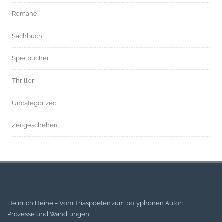
Romane
Sachbuch
Spielbücher
Thriller
Uncategorized
Zeitgeschehen
Heinrich Heine – Vom Triaspoeten zum polyphonen Autor:
Prozesse und Wandlungen