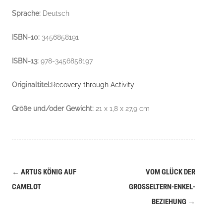
Sprache:
Deutsch
ISBN-10:
3456858191
ISBN-13:
978-3456858197
Originaltitel:
Recovery through Activity
Größe und/oder Gewicht:
21 x 1,8 x 27,9 cm
←
ARTUS KÖNIG AUF
VOM GLÜCK DER
Navigation
CAMELOT
GROSSELTERN-ENKEL-B
(Beiträge)
EZIEHUNG
→