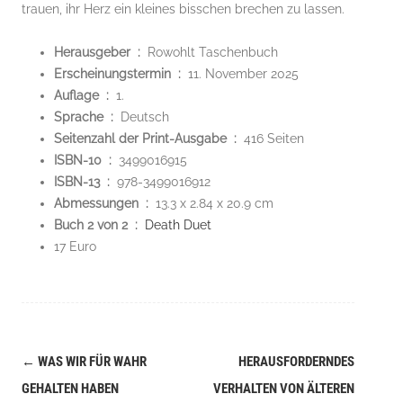
trauen, ihr Herz ein kleines bisschen brechen zu lassen.
Herausgeber ‏ : ‎
Rowohlt Taschenbuch
Erscheinungstermin ‏ : ‎
11. November 2025
Auflage ‏ : ‎
1.
Sprache ‏ : ‎
Deutsch
Seitenzahl der Print-Ausgabe ‏ : ‎
416 Seiten
ISBN-10 ‏ : ‎
3499016915
ISBN-13 ‏ : ‎
978-3499016912
Abmessungen ‏ : ‎
13.3 x 2.84 x 20.9 cm
Buch 2 von 2 ‏ : ‎
Death Duet
17 Euro
←
WAS WIR FÜR WAHR
HERAUSFORDERNDES
Navigation
GEHALTEN HABEN
VERHALTEN VON ÄLTEREN