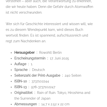
verstehen – aber auch, die Verantwortung zu erkennen,
die wir heute haben. Denn die Gefahr durch Atomwaffen
ist nicht verschwunden.
Wer sich für Geschichte interessiert und wissen will, wie
es zu diesem Wendepunkt kam, wird dieses Buch
wertvoll finden. Es ist spannend, aufschlussreich und
regt zum Nachdenken an.
Herausgeber
‏ : ‎
Rowohlt Berlin
Erscheinungstermin ‏ : ‎
17. Juni 2025
Auflage ‏ : ‎
1.
Sprache ‏ : ‎
Deutsch
Seitenzahl der Print-Ausgabe ‏ : ‎
240 Seiten
ISBN-10 ‏ : ‎
3737102244
ISBN-13 ‏ : ‎
978-3737102247
Originaltitel ‏ : ‎
Rain of Ruin. Tokyo, Hiroshima and
the Surrender of Japan
Abmessungen ‏ : ‎
14.7 x 2.52 x 22 cm