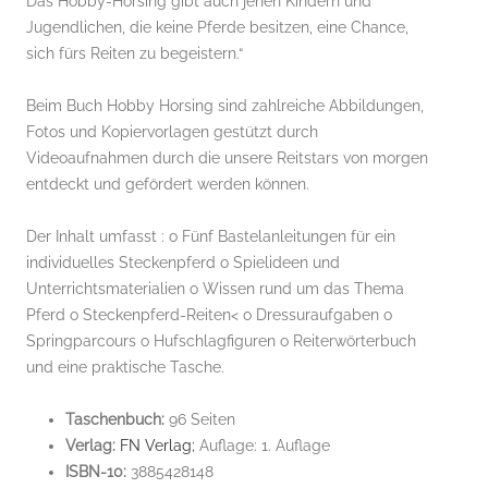
Das Hobby-Horsing gibt auch jenen Kindern und
Jugendlichen, die keine Pferde besitzen, eine Chance,
sich fürs Reiten zu begeistern.“
Beim Buch Hobby Horsing sind zahlreiche Abbildungen,
Fotos und Kopiervorlagen gestützt durch
Videoaufnahmen durch die unsere Reitstars von morgen
entdeckt und gefördert werden können.
Der Inhalt umfasst : o Fünf Bastelanleitungen für ein
individuelles Steckenpferd o Spielideen und
Unterrichtsmaterialien o Wissen rund um das Thema
Pferd o Steckenpferd-Reiten< o Dressuraufgaben o
Springparcours o Hufschlagfiguren o Reiterwörterbuch
und eine praktische Tasche.
Taschenbuch:
96 Seiten
Verlag:
FN Verlag;
Auflage: 1. Auflage
ISBN-10:
3885428148