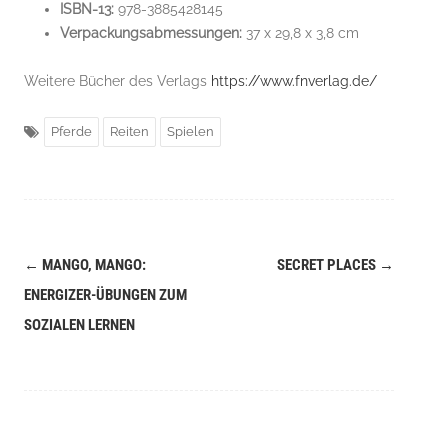
ISBN-13:
978-3885428145
Verpackungsabmessungen:
37 x 29,8 x 3,8 cm
Weitere Bücher des Verlags
https://www.fnverlag.de/
Pferde
Reiten
Spielen
←
MANGO, MANGO:
SECRET PLACES
→
Navigation
ENERGIZER-ÜBUNGEN ZUM
(Beiträge)
SOZIALEN LERNEN