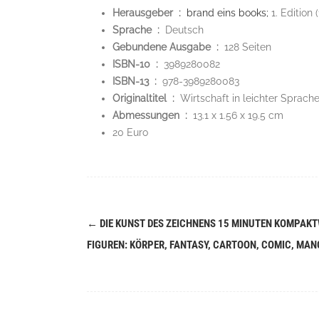
Herausgeber ‏ : ‎
brand eins books;
1. Edition 
Sprache ‏ : ‎
Deutsch
Gebundene Ausgabe ‏ : ‎
128 Seiten
ISBN-10 ‏ : ‎
3989280082
ISBN-13 ‏ : ‎
978-3989280083
Originaltitel ‏ : ‎
Wirtschaft in leichter Sprach
Abmessungen ‏ : ‎
13.1 x 1.56 x 19.5 cm
20 Euro
←
DIE KUNST DES ZEICHNENS 15 MINUTEN KOMPAK
Navigation
FIGUREN: KÖRPER, FANTASY, CARTOON, COMIC, MA
(Beiträge)