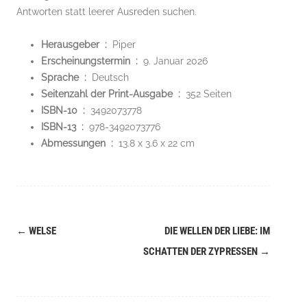
Antworten statt leerer Ausreden suchen.
Herausgeber ‏ : ‎
Piper
Erscheinungstermin ‏ : ‎
9. Januar 2026
Sprache ‏ : ‎
Deutsch
Seitenzahl der Print-Ausgabe ‏ : ‎
352 Seiten
ISBN-10 ‏ : ‎
3492073778
ISBN-13 ‏ : ‎
978-3492073776
Abmessungen ‏ : ‎
13.8 x 3.6 x 22 cm
←
WELSE
DIE WELLEN DER LIEBE: IM
Navigation
SCHATTEN DER ZYPRESSEN
→
(Beiträge)