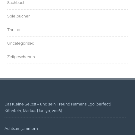
Sachbuch
Spielbücher
Thriller
Uncategorized
Zeitgeschehen
Das Kleine Selbst – und sein Freund Namens Ego [perfect]
Köhnlein, Markus [Jun 30, 2026]
Achtsam jammern