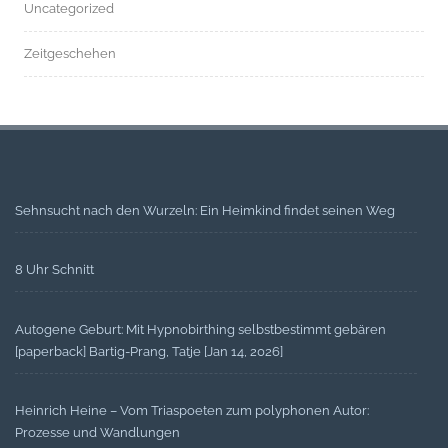
Uncategorized
Zeitgeschehen
Sehnsucht nach den Wurzeln: Ein Heimkind findet seinen Weg
8 Uhr Schnitt
Autogene Geburt: Mit Hypnobirthing selbstbestimmt gebären
[paperback] Bartig-Prang, Tatje [Jan 14, 2026]
Heinrich Heine – Vom Triaspoeten zum polyphonen Autor:
Prozesse und Wandlungen