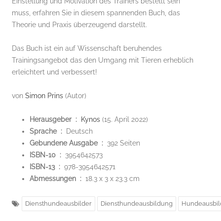
Einstellung und Motivation des Trainers bestellt sein
muss, erfahren Sie in diesem spannenden Buch, das
Theorie und Praxis überzeugend darstellt.
Das Buch ist ein auf Wissenschaft beruhendes
Trainingsangebot das den Umgang mit Tieren erheblich
erleichtert und verbessert!
von
Simon Prins
(Autor)
Herausgeber ‏ : ‎
Kynos
(15. April 2022)
Sprache ‏ : ‎
Deutsch
Gebundene Ausgabe ‏ : ‎
392 Seiten
ISBN-10 ‏ : ‎
3954642573
ISBN-13 ‏ : ‎
978-3954642571
Abmessungen ‏ : ‎
18.3 x 3 x 23.3 cm
Diensthundeausbilder
Diensthundeausbildung
Hundeausbi