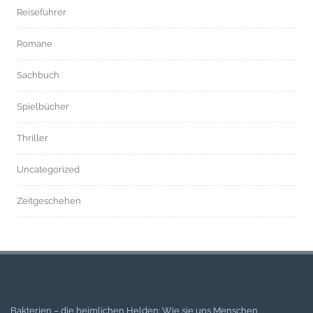
Reiseführer
Romane
Sachbuch
Spielbücher
Thriller
Uncategorized
Zeitgeschehen
Bakterien – die heimlichen Helden: Wie sie uns Menschen