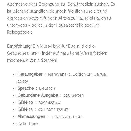
Alternative oder Ergänzung zur Schulmedizin suchen. Es
ist leicht verständlich, dennoch fachlich fundiert und
eignet sich sowohl für den Alltag zu Hause als auch für
unterwegs – sei es in der Hausapotheke oder im
Reisegepäck.
Empfehlung:
Ein Must-Have für Eltern, die die
Gesundheit ihrer Kinder auf natürliche Weise fördern
möchten. 5 von 5 Sternen!
Herausgeber ‏ : ‎
Narayana; 1. Edition (24. Januar
2020)
Sprache ‏ : ‎
Deutsch
Gebundene Ausgabe ‏ : ‎
208 Seiten
ISBN-10 ‏ : ‎
3955822184
ISBN-13 ‏ : ‎
978-3955822187
Abmessungen ‏ : ‎
22 x 1.5 x 13.6 cm
29,80 Euro