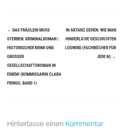
←
DAS FRÄULEIN MUSS
IN AKTANZ GEHEN: WIE MAN
Navigation
STERBEN: KRIMINALROMAN |
HINDERLICHE GESCHICHTEN
(Beiträge)
HISTORISCHER KRIMI UND
LOSWIRD (FACHBÜCHER FÜR
GROSSER G
JEDE:N)
→
ESELLSCHAFTSROMAN IN E
INEM! (KOMMISSARIN CLARA F
RINGS, BAND 1)
Hinterlasse einen
Kommentar