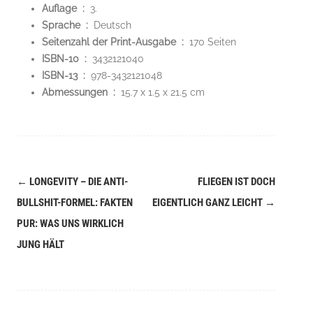
Auflage ‏ : ‎
3.
Sprache ‏ : ‎
Deutsch
Seitenzahl der Print-Ausgabe ‏ : ‎
170 Seiten
ISBN-10 ‏ : ‎
3432121040
ISBN-13 ‏ : ‎
978-3432121048
Abmessungen ‏ : ‎
15.7 x 1.5 x 21.5 cm
←
LONGEVITY – DIE ANTI-
FLIEGEN IST DOCH
Navigation
BULLSHIT-FORMEL: FAKTEN
EIGENTLICH GANZ LEICHT
→
(Beiträge)
PUR: WAS UNS WIRKLICH
JUNG HÄLT