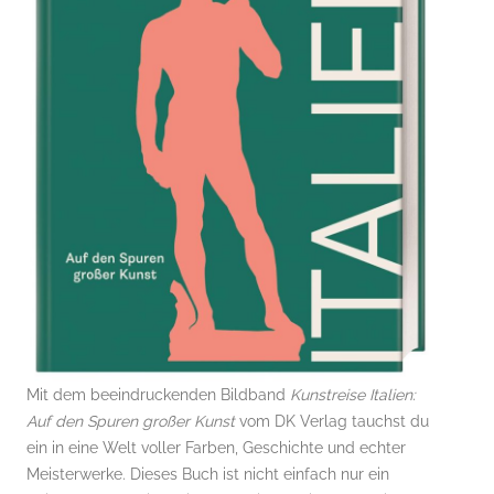
Mit dem beeindruckenden Bildband
Kunstreise Italien:
Auf den Spuren großer Kunst
vom DK Verlag tauchst du
ein in eine Welt voller Farben, Geschichte und echter
Meisterwerke. Dieses Buch ist nicht einfach nur ein