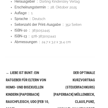
Herausgeber ‏ : ‎
Dorling Kindersley Verlag
Erscheinungstermin ‏ : ‎
28. Oktober 2025
Auflage ‏ : ‎
1.
Sprache ‏ : ‎
Deutsch
Seitenzahl der Print-Ausgabe ‏ : ‎
352 Seiten
ISBN-10 ‏ : ‎
3831051445
ISBN-13 ‏ : ‎
978-3831051441
Abmessungen ‏ : ‎
24.7 x 3.2 x 31.4 cm
←
LIEBE IST BUNT: EIN
DER OPTIMALE
Navigation
RATGEBER FÜR ELTERN VON
KURZVORTRAG
(Beiträge)
HOMO- UND BISEXUELLEN
(STEUERFACHKURS)
KINDERN [PAPERBACK]
[PAPERBACK] MÖLLENBECK,
RAUCHFLEISCH, UDO [FEB 10,
CLAUS,PUKE,