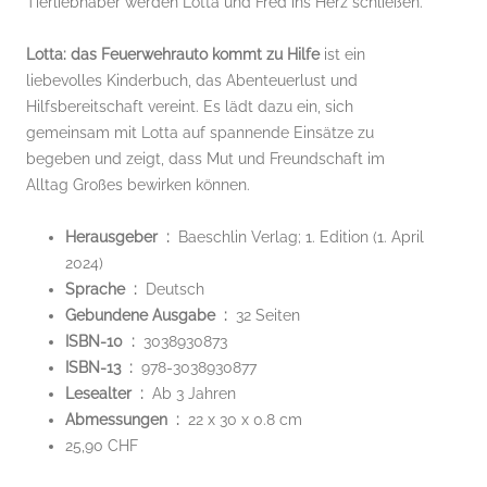
Tierliebhaber werden Lotta und Fred ins Herz schließen.
Lotta: das Feuerwehrauto kommt zu Hilfe
ist ein
liebevolles Kinderbuch, das Abenteuerlust und
Hilfsbereitschaft vereint. Es lädt dazu ein, sich
gemeinsam mit Lotta auf spannende Einsätze zu
begeben und zeigt, dass Mut und Freundschaft im
Alltag Großes bewirken können.
Herausgeber ‏ : ‎
Baeschlin Verlag; 1. Edition (1. April
2024)
Sprache ‏ : ‎
Deutsch
Gebundene Ausgabe ‏ : ‎
32 Seiten
ISBN-10 ‏ : ‎
3038930873
ISBN-13 ‏ : ‎
978-3038930877
Lesealter ‏ : ‎
Ab 3 Jahren
Abmessungen ‏ : ‎
22 x 30 x 0.8 cm
25,90 CHF