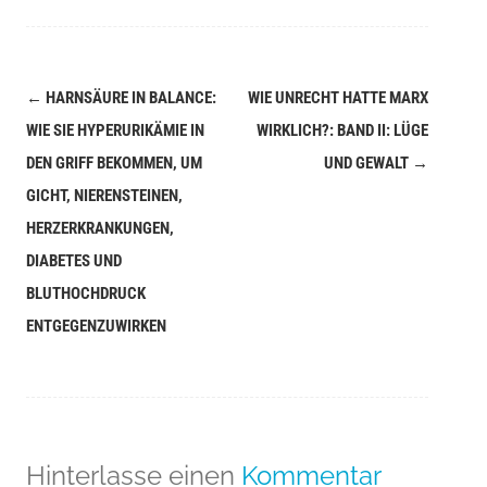
←
HARNSÄURE IN BALANCE:
WIE UNRECHT HATTE MARX
Navigation
WIE SIE HYPERURIKÄMIE IN
WIRKLICH?: BAND II: LÜGE
(Beiträge)
DEN GRIFF BEKOMMEN, UM
UND GEWALT
→
GICHT, NIERENSTEINEN,
HERZERKRANKUNGEN,
DIABETES UND
BLUTHOCHDRUCK
ENTGEGENZUWIRKEN
Hinterlasse einen
Kommentar