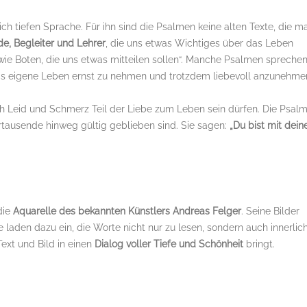
ich tiefen Sprache. Für ihn sind die Psalmen keine alten Texte, die m
de, Begleiter und Lehrer
, die uns etwas Wichtiges über das Leben
 wie Boten, die uns etwas mitteilen sollen“. Manche Psalmen spreche
das eigene Leben ernst zu nehmen und trotzdem liebevoll anzunehme
ch Leid und Schmerz Teil der Liebe zum Leben sein dürfen. Die Psal
rtausende hinweg gültig geblieben sind. Sie sagen:
„Du bist mit dein
die
Aquarelle des bekannten Künstlers Andreas Felger
. Seine Bilder
e laden dazu ein, die Worte nicht nur zu lesen, sondern auch innerlic
Text und Bild in einen
Dialog voller Tiefe und Schönheit
bringt.