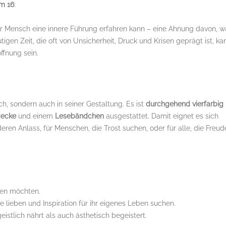
m 16
:
der Mensch eine innere Führung erfahren kann – eine Ahnung davon, w
utigen Zeit, die oft von Unsicherheit, Druck und Krisen geprägt ist, ka
ffnung sein.
uch, sondern auch in seiner Gestaltung. Es ist
durchgehend vierfarbig
decke
und einem
Lesebändchen
ausgestattet. Damit eignet es sich
ren Anlass, für Menschen, die Trost suchen, oder für alle, die Freud
ken möchten.
te lieben und Inspiration für ihr eigenes Leben suchen.
eistlich nährt als auch ästhetisch begeistert.