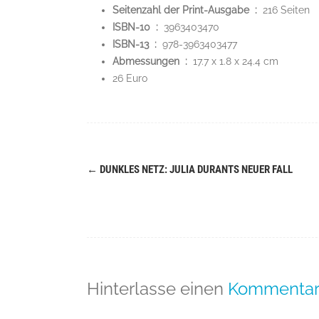
Seitenzahl der Print-Ausgabe ‏ : ‎
216 Seiten
ISBN-10 ‏ : ‎
3963403470
ISBN-13 ‏ : ‎
978-3963403477
Abmessungen ‏ : ‎
17.7 x 1.8 x 24.4 cm
26 Euro
←
DUNKLES NETZ: JULIA DURANTS NEUER FALL
Navigation
(Beiträge)
Hinterlasse einen
Kommenta