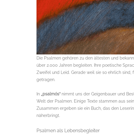
Die Psalmen gehören zu den ältesten und bekannte
über 2.000 Jahren begleiten. Ihre poetische Sprac
Zweifel und Leid. Gerade weil sie so ehrlich sind
getragen.
In
„psalmós“
nimmt uns der Geigenbauer und Best
Welt der Psalmen. Einige Texte stammen aus se
Zusammen ergeben sie ein Buch, das den Leseri
näherbringt.
Psalmen als Lebensbegleiter