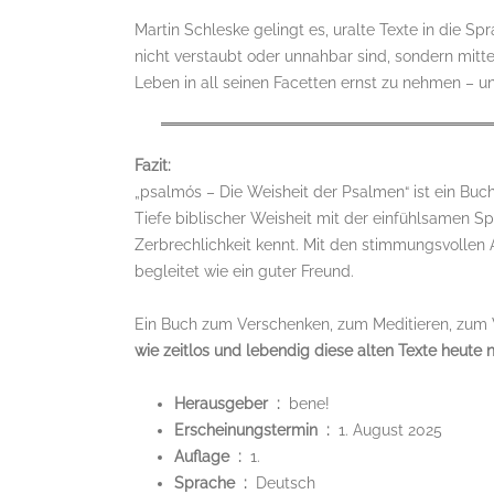
Martin Schleske gelingt es, uralte Texte in die S
nicht verstaubt oder unnahbar sind, sondern mit
Leben in all seinen Facetten ernst zu nehmen – u
Fazit:
„psalmós – Die Weisheit der Psalmen“ ist ein Buc
Tiefe biblischer Weisheit mit der einfühlsamen Sp
Zerbrechlichkeit kennt. Mit den stimmungsvollen 
begleitet wie ein guter Freund.
Ein Buch zum Verschenken, zum Meditieren, zum
wie zeitlos und lebendig diese alten Texte heute 
Herausgeber ‏ : ‎
bene!
Erscheinungstermin ‏ : ‎
1. August 2025
Auflage ‏ : ‎
1.
Sprache ‏ : ‎
Deutsch