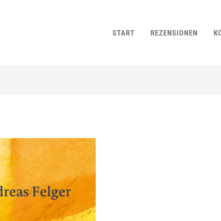
START
REZENSIONEN
K
n