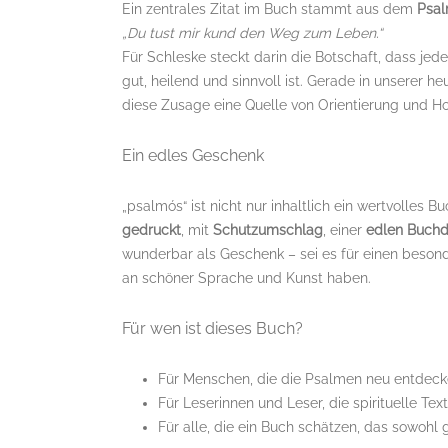
Ein zentrales Zitat im Buch stammt aus dem
Psal
„Du tust mir kund den Weg zum Leben.“
Für Schleske steckt darin die Botschaft, dass je
gut, heilend und sinnvoll ist. Gerade in unserer he
diese Zusage eine Quelle von Orientierung und Ho
Ein edles Geschenk
„psalmós“ ist nicht nur inhaltlich ein wertvolles B
gedruckt
, mit
Schutzumschlag
, einer
edlen Buch
wunderbar als Geschenk – sei es für einen besonde
an schöner Sprache und Kunst haben.
Für wen ist dieses Buch?
Für Menschen, die die Psalmen neu entdec
Für Leserinnen und Leser, die spirituelle Tex
Für alle, die ein Buch schätzen, das sowohl g