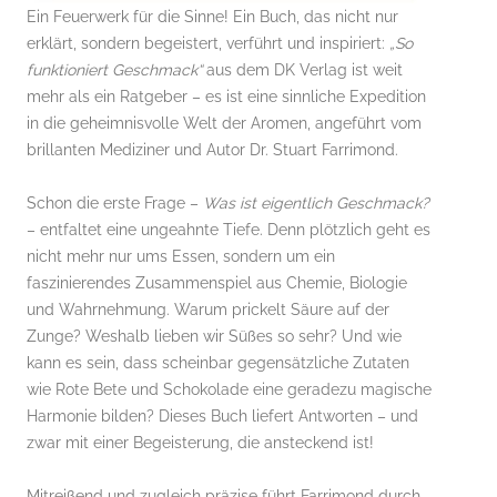
Ein Feuerwerk für die Sinne! Ein Buch, das nicht nur
erklärt, sondern begeistert, verführt und inspiriert:
„So
funktioniert Geschmack“
aus dem DK Verlag ist weit
mehr als ein Ratgeber – es ist eine sinnliche Expedition
in die geheimnisvolle Welt der Aromen, angeführt vom
brillanten Mediziner und Autor Dr. Stuart Farrimond.
Schon die erste Frage –
Was ist eigentlich Geschmack?
– entfaltet eine ungeahnte Tiefe. Denn plötzlich geht es
nicht mehr nur ums Essen, sondern um ein
faszinierendes Zusammenspiel aus Chemie, Biologie
und Wahrnehmung. Warum prickelt Säure auf der
Zunge? Weshalb lieben wir Süßes so sehr? Und wie
kann es sein, dass scheinbar gegensätzliche Zutaten
wie Rote Bete und Schokolade eine geradezu magische
Harmonie bilden? Dieses Buch liefert Antworten – und
zwar mit einer Begeisterung, die ansteckend ist!
Mitreißend und zugleich präzise führt Farrimond durch