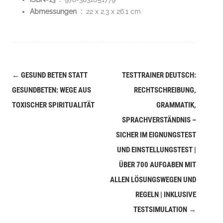
Abmessungen ‏ : ‎
22 x 2.3 x 26.1 cm
←
GESUND BETEN STATT
TESTTRAINER DEUTSCH:
Navigation
GESUNDBETEN: WEGE AUS
RECHTSCHREIBUNG,
(Beiträge)
TOXISCHER SPIRITUALITÄT
GRAMMATIK,
SPRACHVERSTÄNDNIS –
SICHER IM EIGNUNGSTEST
UND EINSTELLUNGSTEST |
ÜBER 700 AUFGABEN MIT
ALLEN LÖSUNGSWEGEN UND
REGELN | INKLUSIVE
TESTSIMULATION
→