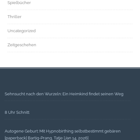
Spielbücher
Thriller
Uncategorized
Zeitgeschehen
Sehnsucht nach den Wurzeln: Ein Heimkind findet seinen Weg
8 Uhr Schnitt
Autogene Geburt: Mit Hypnobirthing selbstbestimmt gebären
[paperback] Bartig-Prang, Tatje [Jan 14, 2026]