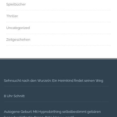
Spielbücher
Thriller
Uncategorized
Zeitgeschehen
Sehnsucht nach den Wurzeln: Ein Heimkind findet seinen Weg
8 Uhr Schnitt
Autogene Geburt: Mit Hypnobirthing selbstbestimmt gebären