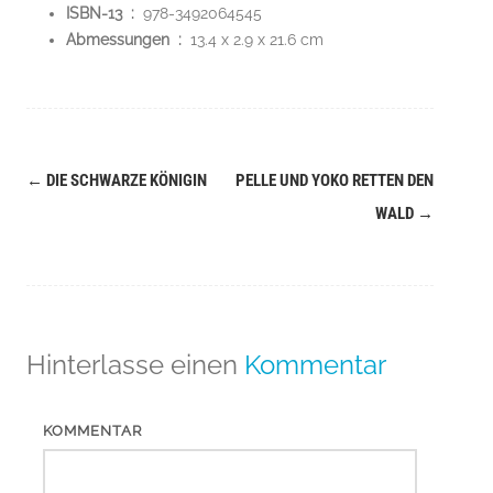
ISBN-13 ‏ : ‎
978-3492064545
Abmessungen ‏ : ‎
13.4 x 2.9 x 21.6 cm
←
DIE SCHWARZE KÖNIGIN
PELLE UND YOKO RETTEN DEN
Navigation
WALD
→
(Beiträge)
Hinterlasse einen
Kommentar
KOMMENTAR