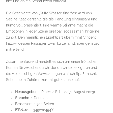
hier und da ein Schmunzeln entlockt.
Die Geschichte von „Stille Wasser sind fies“ wird von
Sabine Kaack erzählt, die die Handlung einfühlsam und
humorvoll präsentiert. Ihre warme Stimme macht die
Emotionen in jeder Szene greifbar, sodass man ihr gerne
zuhört. Den männlichen Erzählpart übernimmt Vincent
Fallow, dessen Passagen zwar kürzer sind, aber genauso
mitreißend.
Zusammenfassend handelt es sich um einen fröhlichen
Roman für zwischendurch, der durch seine Figuren und
die vielschichtigen Verwicklungen einfach Spaß macht.
Schon beim Zuhören kommt gute Laune auf.
Herausgeber ‏ :
‎
Piper
; 2. Edition (31. August 2023)
Sprache ‏ : ‎
Deutsch
Broschiert ‏ : ‎
304 Seiten
ISBN-10 ‏ : ‎
349206454X