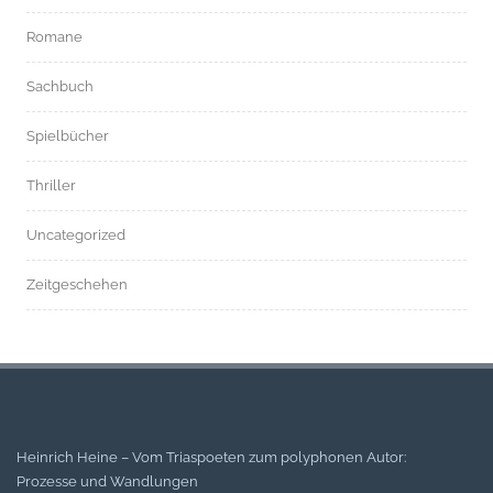
Romane
Sachbuch
Spielbücher
Thriller
Uncategorized
Zeitgeschehen
Heinrich Heine – Vom Triaspoeten zum polyphonen Autor:
Prozesse und Wandlungen