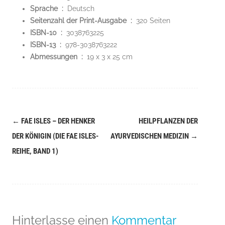
Sprache ‏ : ‎
Deutsch
Seitenzahl der Print-Ausgabe ‏ : ‎
320 Seiten
ISBN-10 ‏ : ‎
3038763225
ISBN-13 ‏ : ‎
978-3038763222
Abmessungen ‏ : ‎
19 x 3 x 25 cm
←
FAE ISLES – DER HENKER
HEILPFLANZEN DER
Navigation
DER KÖNIGIN (DIE FAE ISLES-
AYURVEDISCHEN MEDIZIN
→
(Beiträge)
REIHE, BAND 1)
Hinterlasse einen
Kommentar