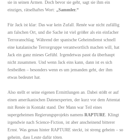
sie in seinen Armen. Doch bevor sie geht, sagt sie ihm ein
einziges, rätselhaftes Wort:
„Sammler.“
Für Jack ist klar: Das war kein Zufall. Renée war nicht zufällig
am falschen Ort, und die Sache ist viel größer als ein einfacher
Terroranschlag. Während der spanische Geheimdienst schnell
eine katalanische Terrorgruppe verantwortlich machen will, hat
Jack ein ganz mieses Gefühl. Irgendetwas passt da überhaupt
nicht zusammen. Und wenn Jack eins kann, dann ist es sich
festbeißen – besonders wenn es um jemanden geht, der ihm
etwas bedeutet hat.
Also stellt er seine eigenen Ermittlungen an. Dabei stößt er auf
einen amerikanischen Datenexperten, der kurz vor dem Attentat
mit Renée in Kontakt stand. Der Mann war Teil eines
supergeheimen Regierungsprojekts namens
RAPTURE
. Klingt
irgendwie nach Science-Fiction, ist aber anscheinend bitterer
Ernst. Was genau hinter RAPTURE steckt, ist streng geheim – so
geheim, dass Leute dafür töten.