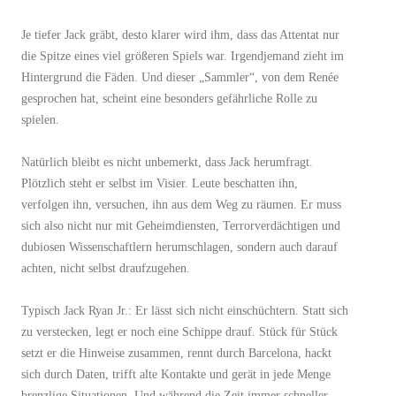
Je tiefer Jack gräbt, desto klarer wird ihm, dass das Attentat nur
die Spitze eines viel größeren Spiels war. Irgendjemand zieht im
Hintergrund die Fäden. Und dieser „Sammler“, von dem Renée
gesprochen hat, scheint eine besonders gefährliche Rolle zu
spielen.
Natürlich bleibt es nicht unbemerkt, dass Jack herumfragt.
Plötzlich steht er selbst im Visier. Leute beschatten ihn,
verfolgen ihn, versuchen, ihn aus dem Weg zu räumen. Er muss
sich also nicht nur mit Geheimdiensten, Terrorverdächtigen und
dubiosen Wissenschaftlern herumschlagen, sondern auch darauf
achten, nicht selbst draufzugehen.
Typisch Jack Ryan Jr.: Er lässt sich nicht einschüchtern. Statt sich
zu verstecken, legt er noch eine Schippe drauf. Stück für Stück
setzt er die Hinweise zusammen, rennt durch Barcelona, hackt
sich durch Daten, trifft alte Kontakte und gerät in jede Menge
brenzlige Situationen. Und während die Zeit immer schneller