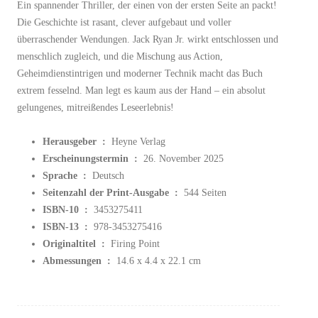
Ein spannender Thriller, der einen von der ersten Seite an packt!
Die Geschichte ist rasant, clever aufgebaut und voller
überraschender Wendungen. Jack Ryan Jr. wirkt entschlossen und
menschlich zugleich, und die Mischung aus Action,
Geheimdienstintrigen und moderner Technik macht das Buch
extrem fesselnd. Man legt es kaum aus der Hand – ein absolut
gelungenes, mitreißendes Leseerlebnis!
Herausgeber ‏ : ‎
Heyne Verlag
Erscheinungstermin ‏ : ‎
26. November 2025
Sprache ‏ : ‎
Deutsch
Seitenzahl der Print-Ausgabe ‏ : ‎
544 Seiten
ISBN-10 ‏ : ‎
3453275411
ISBN-13 ‏ : ‎
978-3453275416
Originaltitel ‏ : ‎
Firing Point
Abmessungen ‏ : ‎
14.6 x 4.4 x 22.1 cm