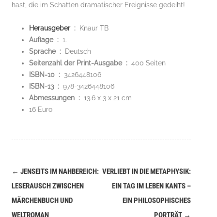
hast, die im Schatten dramatischer Ereignisse gedeiht!
Herausgeber
‏ : ‎
Knaur TB
Auflage ‏ : ‎
1.
Sprache ‏ : ‎
Deutsch
Seitenzahl der Print-Ausgabe ‏ : ‎
400 Seiten
ISBN-10 ‏ : ‎
3426448106
ISBN-13 ‏ : ‎
978-3426448106
Abmessungen ‏ : ‎
13.6 x 3 x 21 cm
16 Euro
←
JENSEITS IM NAHBEREICH:
VERLIEBT IN DIE METAPHYSIK:
Navigation
LESERAUSCH ZWISCHEN
EIN TAG IM LEBEN KANTS –
(Beiträge)
MÄRCHENBUCH UND
EIN PHILOSOPHISCHES
WELTROMAN
PORTRÄT
→