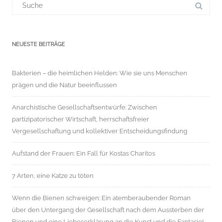
für:
NEUESTE BEITRÄGE
Bakterien – die heimlichen Helden: Wie sie uns Menschen
prägen und die Natur beeinflussen
Anarchistische Gesellschaftsentwürfe: Zwischen
partizipatorischer Wirtschaft, herrschaftsfreier
Vergesellschaftung und kollektiver Entscheidungsfindung
Aufstand der Frauen: Ein Fall für Kostas Charitos
7 Arten, eine Katze zu töten
Wenn die Bienen schweigen: Ein atemberaubender Roman
über den Untergang der Gesellschaft nach dem Aussterben der
Bienen und eine Liebeserklärung an die Kunst und die Fantasie!