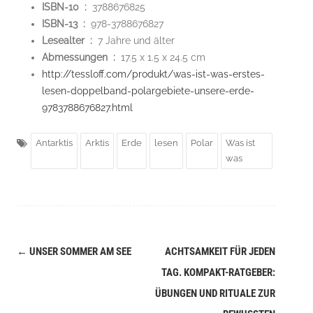
ISBN-10 ‏ : ‎
3788676825
ISBN-13 ‏ : ‎
978-3788676827
Lesealter ‏ : ‎
7 Jahre und älter
Abmessungen ‏ : ‎
17.5 x 1.5 x 24.5 cm
http://tessloff.com/produkt/was-ist-was-erstes-
lesen-doppelband-polargebiete-unsere-erde-
9783788676827.html
Antarktis
Arktis
Erde
lesen
Polar
Was ist
was
←
UNSER SOMMER AM SEE
ACHTSAMKEIT FÜR JEDEN
Navigation
TAG. KOMPAKT-RATGEBER:
(Beiträge)
ÜBUNGEN UND RITUALE ZUR