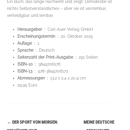
Ein Buch, das lange nachwirkt und zeigt: Demokratie ist
nichts Selbstverständliches – aber sie ist verstehbar,
verteidigbar und lernbar.
Herausgeber ‏ : ‎
Carl-Auer Verlag GmbH
Erscheinungstermin ‏ : ‎
20. Oktober 2025
Auflage ‏ : ‎
1.
Sprache ‏ : ‎
Deutsch
Seitenzahl der Print-Ausgabe ‏ : ‎
291 Seiten
ISBN-10 ‏ : ‎
3849706176
ISBN-13 ‏ : ‎
978-3849706173
Abmessungen ‏ : ‎
13.2 x 2.4 x 20.9 cm
29,95 Euro
←
DER SPORT VON MORGEN:
MEINE DEUTSCHE
Navigation