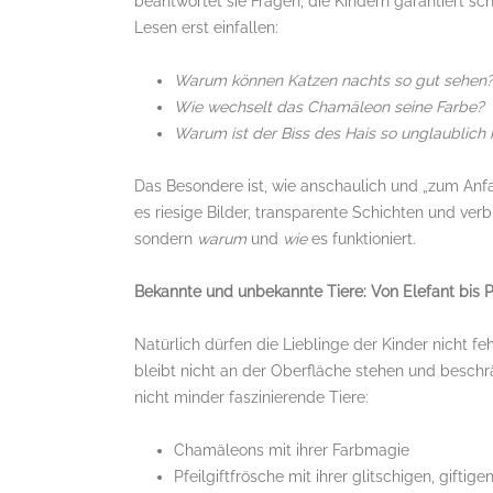
beantwortet sie Fragen, die Kindern garantiert s
Lesen erst einfallen:
Warum können Katzen nachts so gut sehen
Wie wechselt das Chamäleon seine Farbe?
Warum ist der Biss des Hais so unglaublich k
Das Besondere ist, wie anschaulich und „zum Anfa
es riesige Bilder, transparente Schichten und ver
sondern
warum
und
wie
es funktioniert.
Bekannte und unbekannte Tiere: Von Elefant bis Pf
Natürlich dürfen die Lieblinge der Kinder nicht f
bleibt nicht an der Oberfläche stehen und beschrä
nicht minder faszinierende Tiere:
Chamäleons mit ihrer Farbmagie
Pfeilgiftfrösche mit ihrer glitschigen, giftige