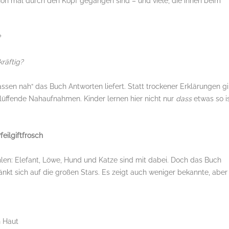
chon mal durch den Kopf gegangen sind – und viele, die ihnen beim
?
räftig?
ssen nah“ das Buch Antworten liefert. Statt trockener Erklärungen gi
blüffende Nahaufnahmen. Kinder lernen hier nicht nur
dass
etwas so is
eilgiftfrosch
ehlen: Elefant, Löwe, Hund und Katze sind mit dabei. Doch das Buch
nkt sich auf die großen Stars. Es zeigt auch weniger bekannte, aber
n Haut