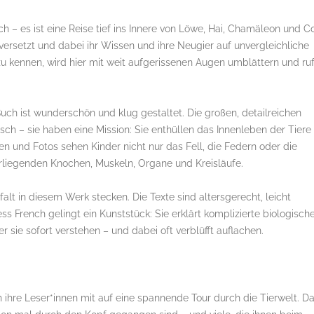
h – es ist eine Reise tief ins Innere von Löwe, Hai, Chamäleon und Co
versetzt und dabei ihr Wissen und ihre Neugier auf unvergleichliche
zu kennen, wird hier mit weit aufgerissenen Augen umblättern und ruf
uch ist wunderschön und klug gestaltet. Die großen, detailreichen
bsch – sie haben eine Mission: Sie enthüllen das Innenleben der Tiere
n und Fotos sehen Kinder nicht nur das Fell, die Federn oder die
rliegenden Knochen, Muskeln, Organe und Kreisläufe.
alt in diesem Werk stecken. Die Texte sind altersgerecht, leicht
ss French gelingt ein Kunststück: Sie erklärt komplizierte biologisch
sie sofort verstehen – und dabei oft verblüfft auflachen.
h ihre Leser*innen mit auf eine spannende Tour durch die Tierwelt. D