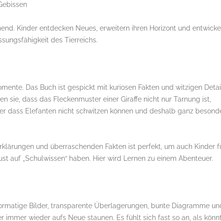
 Gebissen
nd. Kinder entdecken Neues, erweitern ihren Horizont und entwicke
ssungsfähigkeit des Tierreichs.
omente. Das Buch ist gespickt mit kuriosen Fakten und witzigen Detai
en sie, dass das Fleckenmuster einer Giraffe nicht nur Tarnung ist,
der dass Elefanten nicht schwitzen können und deshalb ganz besond
rklärungen und überraschenden Fakten ist perfekt, um auch Kinder f
 Lust auf „Schulwissen“ haben. Hier wird Lernen zu einem Abenteuer.
formatige Bilder, transparente Überlagerungen, bunte Diagramme un
r immer wieder aufs Neue staunen. Es fühlt sich fast so an, als könn