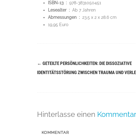
ISBN-13 ‏ : ‎
978-3831050451
Lesealter ‏ : ‎
Ab 7 Jahren
Abmessungen ‏ : ‎
23.5 x 2 x 28.6 cm
19,95 Euro
←
GETEILTE PERSÖNLICHKEITEN: DIE DISSOZIATIVE
Navigation
IDENTITÄTSSTÖRUNG ZWISCHEN TRAUMA UND VERL
(Beiträge)
Hinterlasse einen
Kommenta
KOMMENTAR