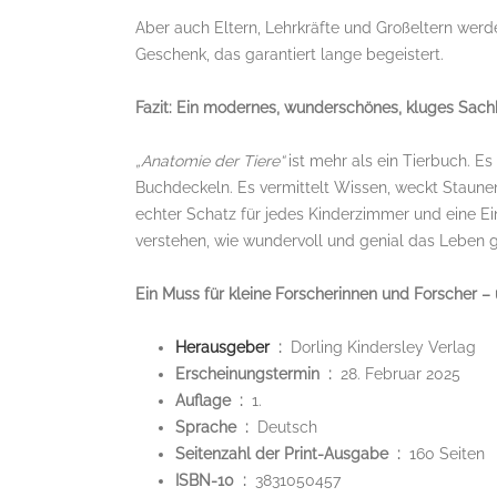
Aber auch Eltern, Lehrkräfte und Großeltern wer
Geschenk, das garantiert lange begeistert.
Fazit: Ein modernes, wunderschönes, kluges Sachb
„Anatomie der Tiere“
ist mehr als ein Tierbuch. Es
Buchdeckeln. Es vermittelt Wissen, weckt Staunen
echter Schatz für jedes Kinderzimmer und eine Ei
verstehen, wie wundervoll und genial das Leben g
Ein Muss für kleine Forscherinnen und Forscher – 
Herausgeber
‏ : ‎
Dorling Kindersley Verlag
Erscheinungstermin ‏ : ‎
28. Februar 2025
Auflage ‏ : ‎
1.
Sprache ‏ : ‎
Deutsch
Seitenzahl der Print-Ausgabe ‏ : ‎
160 Seiten
ISBN-10 ‏ : ‎
3831050457