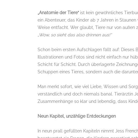
„Anatomie der Tiere“
ist kein gewöhnliches Tierbuc
ein Abenteuer, das Kinder ab 7 Jahren in Staunen 
Weise entfacht. Wer glaubt, Tiere nur von außen 
„Wow, so sieht das also drinnen aus!“
Schon beim ersten Aufschlagen fällt auf: Dieses B
Illustrationen und Fotos sind nicht einfach nur hü
Schicht für Schicht. Durch überlagerte Zeichnunge
Schuppen eines Tieres, sondern auch die darunte
Man merkt sofort, wie viel Liebe, Wissen und Sorgf
verständlich und doch niemals banal. Tierärztin Je
Zusammenhänge so klar und lebendig, dass Kinder 
Neun Kapitel, unzählige Entdeckungen
In neun prall gefüllten Kapiteln nimmt Jess Frenc