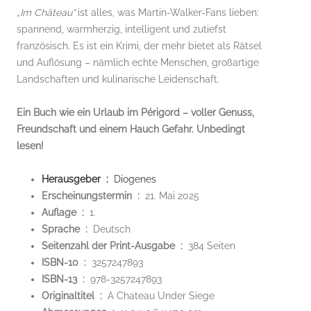
„Im Château“
ist alles, was Martin-Walker-Fans lieben:
spannend, warmherzig, intelligent und zutiefst
französisch. Es ist ein Krimi, der mehr bietet als Rätsel
und Auflösung – nämlich echte Menschen, großartige
Landschaften und kulinarische Leidenschaft.
Ein Buch wie ein Urlaub im Périgord – voller Genuss,
Freundschaft und einem Hauch Gefahr. Unbedingt
lesen!
Herausgeber ‏ : ‎
Diogenes
Erscheinungstermin ‏ : ‎
21. Mai 2025
Auflage ‏ : ‎
1.
Sprache ‏ : ‎
Deutsch
Seitenzahl der Print-Ausgabe ‏ : ‎
384 Seiten
ISBN-10 ‏ : ‎
3257247893
ISBN-13 ‏ : ‎
978-3257247893
Originaltitel ‏ : ‎
A Chateau Under Siege