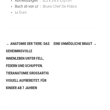
Abmessungen ‏ : ‎
11.2 x 2.6 x 17.9 cm
Buch 16 von 17 ‏ : ‎
Bruno Chef De Police
14 Euro
←
ANATOMIE DER TIERE: DAS
EINE UNMÖGLICHE BRAUT
→
Navigation
GEHEIMNISVOLLE
(Beiträge)
INNENLEBEN UNTER FELL,
FEDERN UND SCHUPPEN.
TIERANATOMIE GROSSARTIG V
ISUELL AUFBEREITET. FÜR K
INDER AB 7 JAHREN