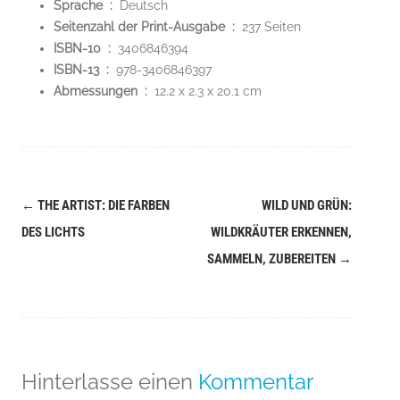
Sprache ‏ : ‎
Deutsch
Seitenzahl der Print-Ausgabe ‏ : ‎
237 Seiten
ISBN-10 ‏ : ‎
3406846394
ISBN-13 ‏ : ‎
978-3406846397
Abmessungen ‏ : ‎
12.2 x 2.3 x 20.1 cm
←
THE ARTIST: DIE FARBEN
WILD UND GRÜN:
Navigation
DES LICHTS
WILDKRÄUTER ERKENNEN,
(Beiträge)
SAMMELN, ZUBEREITEN
→
Hinterlasse einen
Kommentar